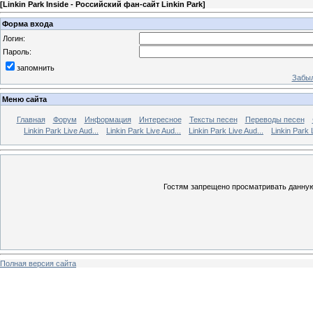
[
Linkin Park Inside - Российский фан-сайт Linkin Park
]
Форма входа
Логин:
Пароль:
запомнить
Забыл
Меню сайта
Главная
Форум
Информация
Интересное
Тексты песен
Переводы песен
Linkin Park Live Aud...
Linkin Park Live Aud...
Linkin Park Live Aud...
Linkin Park 
Гостям запрещено просматривать данную 
Полная версия сайта