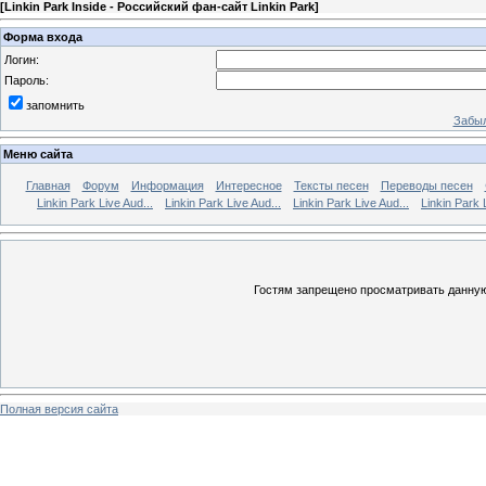
[
Linkin Park Inside - Российский фан-сайт Linkin Park
]
Форма входа
Логин:
Пароль:
запомнить
Забыл
Меню сайта
Главная
Форум
Информация
Интересное
Тексты песен
Переводы песен
Linkin Park Live Aud...
Linkin Park Live Aud...
Linkin Park Live Aud...
Linkin Park 
Гостям запрещено просматривать данную 
Полная версия сайта