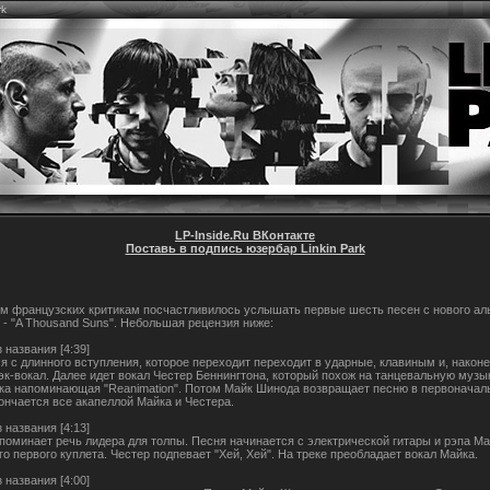
rk
LP-Inside.Ru ВКонтакте
Поставь в подпись юзербар Linkin Park
м французских критикам посчастливилось услышать первые шесть песен с нового а
k - "A Thousand Suns". Небольшая рецензия ниже:
з названия [4:39]
я с длинного вступления, которое переходит переходит в ударные, клавиным и, након
к-вокал. Далее идет вокал Честер Беннингтона, который похож на танцевальную музы
ка напоминающая "Reanimation". Потом Майк Шинода возвращает песню в первоначал
Кончается все акапеллой Майка и Честера.
з названия [4:13]
поминает речь лидера для толпы. Песня начинается с электрической гитары и рэпа Ма
о первого куплета. Честер подпевает "Хей, Хей". На треке преобладает вокал Майка.
з названия [4:00]