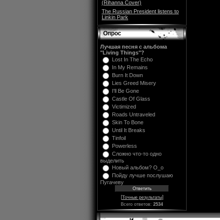
(Rihanna Cover)
The Russian President listens to
Linkin Park
Опрос
Лучшая песня с альбома
"Living Things"?
Lost In The Echo
In My Remains
Burn It Down
Lies Greed Misery
I'll Be Gone
Castle Of Glass
Victimized
Roads Untraveled
Skin To Bone
Until It Breaks
Tinfoil
Powerless
Сложно что-то одно
выделить
Новый альбом? O_o
Пойду лучше послушаю
Пугачеву
[
]
Точные результаты
Всего ответов:
2534