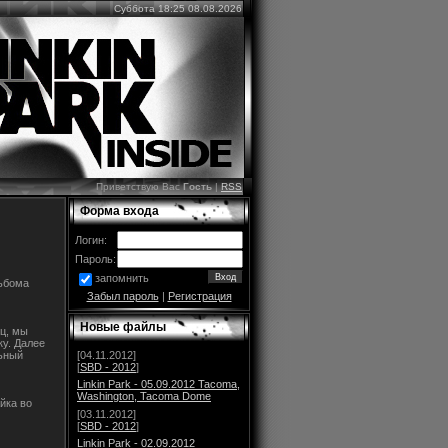
Суббота 18:25 08.08.2026
Приветствую Вас
Гость
|
RSS
Форма входа
Логин:
Пароль:
запомнить
льбома
Забыл пароль
|
Регистрация
Новые файлы
ец, мы
ку. Далее
ьный
[04.11.2012]
[
SBD - 2012
]
Linkin Park - 05.09.2012 Tacoma,
Washington, Tacoma Dome
йка во
[03.11.2012]
[
SBD - 2012
]
Linkin Park - 02.09.2012