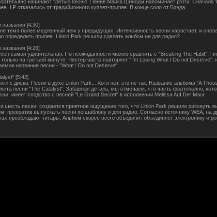
фортепьяно начинают третью песню. Пение Майка Шиноды напоминает рэгги. Сначала 
ев. LP отказались от традийионного куплет-припев. В конце соло от Брэда.
з названия [4:30]
сне темп более медленный чем у предыдущих. Интенсивность песни нарастает, и снов
о определить припев. Linkin Park решили сделать альбом не для радио?
з названия [4:26]
есен самая удивительная. По неожиданности можно сравнить с "Breaking The Habit". Ги
только на третьей минуте. Честер часто повторяет "I'm Losing What I Do not Deserve", и
емое название песни - "What I Do not Deserve".
alyst" [5:42]
гл c диска. Песня в духе Linkin Park... Хотя нет, это не так. Название альбома "A Thou
екста песни "The Catalyst". Забавная деталь, мы отмечаем, что часть фортепьяно, кото
сни, имеет сходство с песней "Le Grand Secret" в исполнении Melissa Auf Der Maur.
и шесть песен, создается приятное ощущение того, что Linkin Park решили рискнуть 
ом: прекратив выпускать песни по шаблону и для радио. Согласно источнику WEA, на д
ках преобладают гитары. Альбом скорее всего объединит объединяет электронику и ро