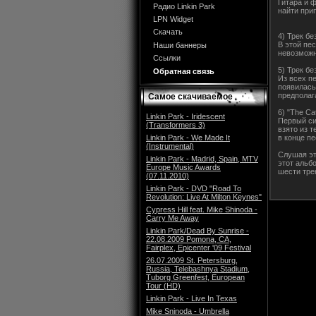
Гитара и 
Радио Linkin Park
найти прип
LPN Widget
Скачать
4) Трек бе
В этой пе
Наши баннеры
невозможн
Ссылки
5) Трек бе
Обратная связь
Из всех п
появилась 
предполага
Самое скачиваемое
6) "The Cat
Linkin Park - Iridescent
Первый син
(Transformers 3)
взято из т
Linkin Park - We Made It
в конце пе
(Instrumental)
Слушая эт
Linkin Park - Madrid, Spain, MTV
этот альб
Europe Music Awards
шести тре
(07.11.2010)
Linkin Park - DVD "Road To
Revolution: Live At Milton Keynes"
Cypress Hill feat. Mike Shinoda -
Carry Me Away
Linkin Park/Dead By Sunrise -
22.08.2009 Pomona, CA,
Fairplex, Epicenter '09 Festival
26.07.2009 St. Petersburg,
Russia, Telebashnya Stadium,
Tuborg Greenfest, European
Tour (HD)
Linkin Park - Live In Texas
Mike Sninoda - Umbrella