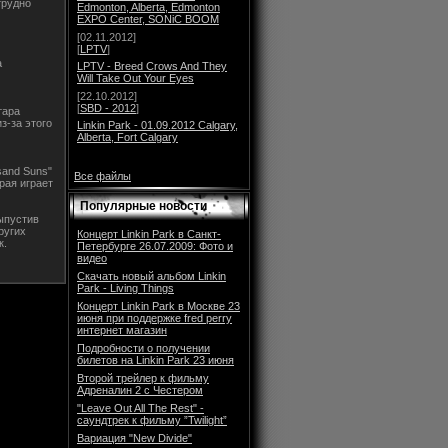
трудно
Edmonton, Alberta, Edmonton
EXPO Center, SONiC BOOM
[02.11.2012]
[
LPTV
]
а
LPTV - Breed Crows And They
Will Take Out Your Eyes
[22.10.2012]
[
SBD - 2012
]
тара
з-за этого
Linkin Park - 01.09.2012 Calgary,
Alberta, Fort Calgary
sand Suns"
Все файлы
рая играет
Популярные новости
выпустив
ругих
Концерт Linkin Park в Санкт-
к.
Петербурге 26.07.2009: Фото и
видео
Скачать новый альбом Linkin
Park - Living Things
Концерт Linkin Park в Москве 23
июня при поддержке fred perry
интернет магазин
Подробности о получении
билетов на Linkin Park 23 июня
Второй трейлер к фильму
Адреналин 2 с Честером
"Leave Out All The Rest" -
саундтрек к фильму ”Twilight”
Вариация "New Divide"