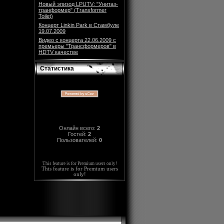
Новый эпизод LPUTV: "Унитаз-
транформер" (Transformer
Toilet)
Концерт Linkin Park в Стамбуле
19.07.2009
Видео с концерта 22.06.2009 с
премьеры "Трансформеров" в
HDTV качестве
Статистика
Онлайн всего:
2
Гостей:
2
Пользователей:
0
This feature is for Premium users only!
This feature is for Premium users
only!