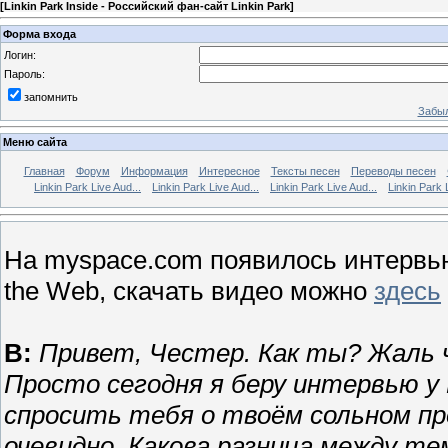
[
Linkin Park Inside - Российский фан-сайт Linkin Park
]
Форма входа
Логин:
Пароль:
запомнить
Забыл
Меню сайта
Главная
Форум
Информация
Интересное
Тексты песен
Переводы песен
Linkin Park Live Aud...
Linkin Park Live Aud...
Linkin Park Live Aud...
Linkin Park 
На myspace.com появилось интервь
the Web, скачать видео можно
здесь
В:
Привет, Честер. Как ты? Жаль 
Просто сегодня я беру интервью у 
спросить тебя о твоём сольном пр
очевидно. Какова разница между тем