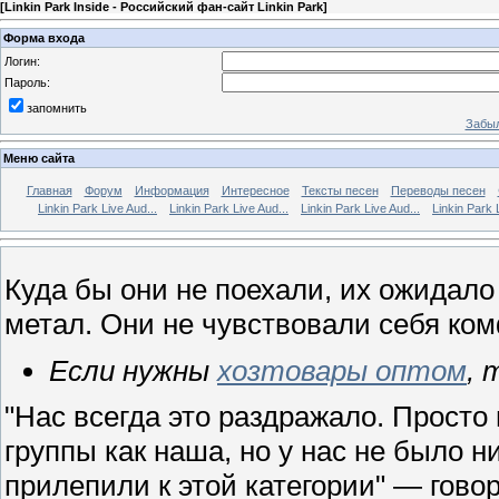
[
Linkin Park Inside - Российский фан-сайт Linkin Park
]
Форма входа
Логин:
Пароль:
запомнить
Забыл
Меню сайта
Главная
Форум
Информация
Интересное
Тексты песен
Переводы песен
Linkin Park Live Aud...
Linkin Park Live Aud...
Linkin Park Live Aud...
Linkin Park 
Куда бы они не поехали, их ожидал
метал. Они не чувствовали себя ко
Если нужны
хозтовары оптом
, 
"Наc всегда это раздражало. Просто 
группы как наша, но у нас не было н
прилепили к этой категории" — гово