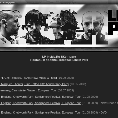
ия, концерты
LP-Inside.Ru ВКонтакте
Поставь в подпись юзербар Linkin Park
 TN, CMT Studios, ReAct Now: Music & Relief
(10.09.2005)
 Marquee Theater, Club Tattoo 13th Anniversary Party
(10.05.2008)
 Germany, Cannstatter Wasen, European Tour
(30.07.2009)
 England, Knebworth Park, Sonisphere Festival, European Tour
(01.08.2009)
 England, Knebworth Park, Sonisphere Festival, European Tour
(01.08.2009) -
New Divide 
 England, Knebworth Park, Sonisphere Festival, European Tour
(01.08.2009) -
DVD