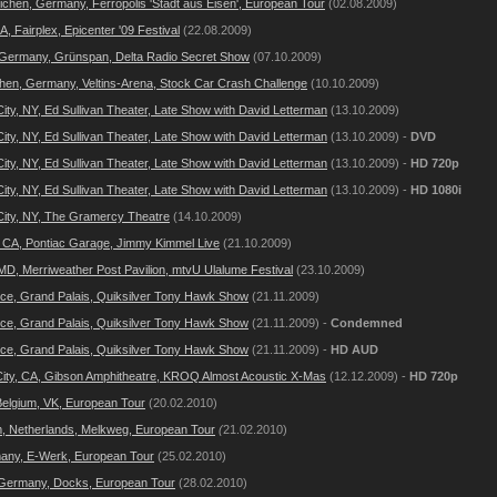
ichen, Germany, Ferropolis 'Stadt aus Eisen', European Tour
(02.08.2009)
 Fairplex, Epicenter '09 Festival
(22.08.2009)
Germany, Grünspan, Delta Radio Secret Show
(07.10.2009)
hen, Germany, Veltins-Arena, Stock Car Crash Challenge
(10.10.2009)
ity, NY, Ed Sullivan Theater, Late Show with David Letterman
(13.10.2009)
ity, NY, Ed Sullivan Theater, Late Show with David Letterman
(13.10.2009) -
DVD
ity, NY, Ed Sullivan Theater, Late Show with David Letterman
(13.10.2009) -
HD 720p
ity, NY, Ed Sullivan Theater, Late Show with David Letterman
(13.10.2009) -
HD 1080i
ity, NY, The Gramercy Theatre
(14.10.2009)
 CA, Pontiac Garage, Jimmy Kimmel Live
(21.10.2009)
MD, Merriweather Post Pavilion, mtvU Ulalume Festival
(23.10.2009)
nce, Grand Palais, Quiksilver Tony Hawk Show
(21.11.2009)
nce, Grand Palais, Quiksilver Tony Hawk Show
(21.11.2009) -
Condemned
nce, Grand Palais, Quiksilver Tony Hawk Show
(21.11.2009) -
HD AUD
City, CA, Gibson Amphitheatre, KROQ Almost Acoustic X-Mas
(12.12.2009) -
HD 720p
Belgium, VK, European Tour
(20.02.2010)
 Netherlands, Melkweg, European Tour
(
21.02.2010)
any, E-Werk,
European Tour
(25.02.2010)
Germany, Docks,
European Tour
(28.02.2010)