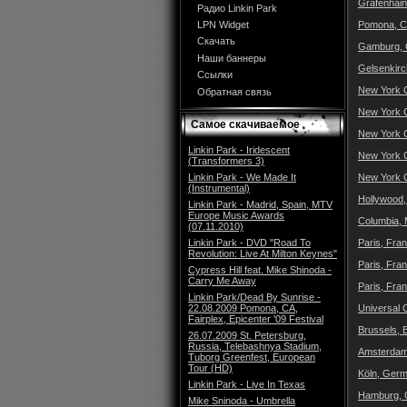
Gräfenhain
Радио Linkin Park
Pomona, CA,
LPN Widget
Скачать
Gamburg, 
Наши баннеры
Gelsenkirc
Ссылки
New York C
Обратная связь
New York C
Самое скачиваемое
New York C
Linkin Park - Iridescent
New York C
(Transformers 3)
Linkin Park - We Made It
New York C
(Instrumental)
Hollywood,
Linkin Park - Madrid, Spain, MTV
Europe Music Awards
Columbia, 
(07.11.2010)
Linkin Park - DVD "Road To
Paris, Fra
Revolution: Live At Milton Keynes"
Paris, Fra
Cypress Hill feat. Mike Shinoda -
Carry Me Away
Paris, Fra
Linkin Park/Dead By Sunrise -
22.08.2009 Pomona, CA,
Universal 
Fairplex, Epicenter '09 Festival
Brussels, 
26.07.2009 St. Petersburg,
Russia, Telebashnya Stadium,
Amsterdam,
Tuborg Greenfest, European
Tour (HD)
Köln, Germ
Linkin Park - Live In Texas
Hamburg, 
Mike Sninoda - Umbrella