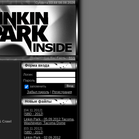
Суббота 03:44 08.08.2026
Приветствую Вас
Гость
|
RSS
Форма входа
Логин:
Пароль:
запомнить
Забыл пароль
|
Регистрация
Новые файлы
[04.11.2012]
[
SBD - 2012
]
Linkin Park - 05.09.2012 Tacoma,
& Crawl
Washington, Tacoma Dome
[03.11.2012]
[
SBD - 2012
]
Linkin Park - 02.09.2012