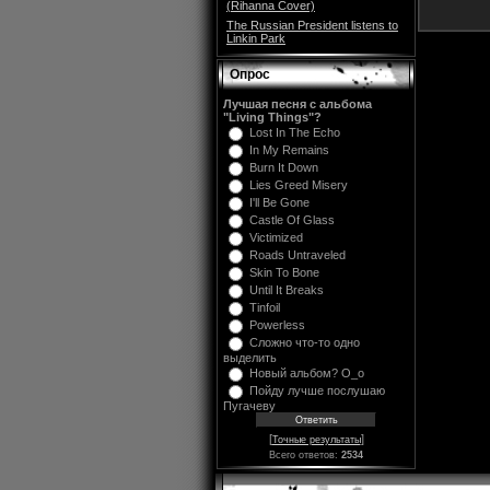
(Rihanna Cover)
The Russian President listens to
Linkin Park
Опрос
Лучшая песня с альбома
"Living Things"?
Lost In The Echo
In My Remains
Burn It Down
Lies Greed Misery
I'll Be Gone
Castle Of Glass
Victimized
Roads Untraveled
Skin To Bone
Until It Breaks
Tinfoil
Powerless
Сложно что-то одно
выделить
Новый альбом? O_o
Пойду лучше послушаю
Пугачеву
[
]
Точные результаты
Всего ответов:
2534