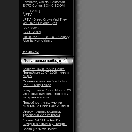
Edmonton, Alberta, Edmonton
EXPO Center, SONiC BOOM
[02.11.2012]
[
LPTV
]
LPTV - Breed Crows And They
Will Take Out Your Eyes
[22.10.2012]
[
SBD - 2012
]
Linkin Park - 01.09.2012 Calgary,
Alberta, Fort Calgary
Все файлы
Популярные новости
Концерт Linkin Park в Санкт-
Петербурге 26.07.2009: Фото и
видео
Скачать новый альбом Linkin
Park - Living Things
Концерт Linkin Park в Москве 23
июня при поддержке fred perry
интернет магазин
Подробности о получении
билетов на Linkin Park 23 июня
Второй трейлер к фильму
Адреналин 2 с Честером
"Leave Out All The Rest" -
саундтрек к фильму ”Twilight”
Вариация "New Divide"