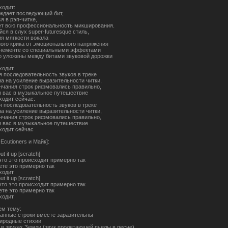
ходит:
ждает последующий бит,
я в рэп-читке,
т всю профессиональность микширования.
ся в слух super-futuresque стиль,
я мягкости вокала
ого крика от эмоционального напряжения
нементе со специальными эффектами
 уложены между битами звуковой дорожки
ходит
я последовательность звуков в треке
а на усиление выразительности читки,
нчания строк рифмовались правильно,
 вас в музыкальное путешествие
ходит сейчас:
я последовательность звуков в треке
а на усиление выразительности читки,
нчания строк рифмовались правильно,
 вас в музыкальное путешествие
ходит сейчас
Ecutioners и Майк]:
put it up [scratch]
 что это происходит примерно так
ете это примерно так
ходит
put it up [scratch]
 что это происходит примерно так
ете это примерно так
ходит
м тему:
нные строки вместе заразительны
иродные стихии
в звуках Земли (звук пролетающей пчелы в песне).