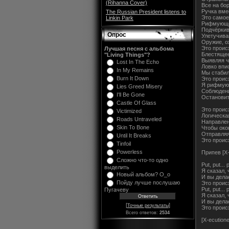
(Rihanna Cover)
Все на бо
Ручка вме
The Russian President listens to
Это самое
Linkin Park
Рифмующе
Подчёрки
Опрос
Улетучива
Оружие, о
Это проис
Лучшая песня с альбома
Блестящее
"Living Things"?
Выявляя ч
Lost In The Echo
Ловко впи
In My Remains
Мы стабил
Burn It Down
Это проис
Я рифмую
Lies Greed Misery
Соблюдени
I'll Be Gone
Остановит
Castle Of Glass
Это проис
Victimized
Логическа
Roads Untraveled
Направлен
Skin To Bone
Чтобы око
Отправляя
Until It Breaks
Это проис
Tinfoil
Powerless
Припев [X-
Сложно что-то одно
Put, put... 
выделить
Я сказал,
Новый альбом? O_o
И вы дела
Пойду лучше послушаю
Это проис
Put, put... 
Пугачеву
Я сказал,
И вы дела
[
]
Точные результаты
Это проис
Всего ответов:
2534
[X-ecutione