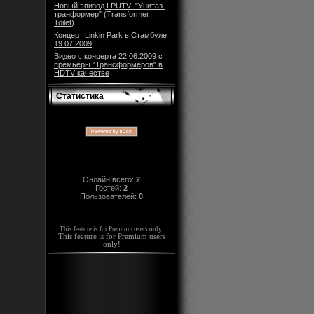
Новый эпизод LPUTV: "Унитаз-
транформер" (Transformer
Toilet)
Концерт Linkin Park в Стамбуле
19.07.2009
Видео с концерта 22.06.2009 с
премьеры "Трансформеров" в
HDTV качестве
Статистика
Онлайн всего:
2
Гостей:
2
Пользователей:
0
This feature is for Premium users only!
This feature is for Premium users
only!