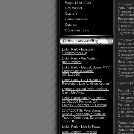
Радио Linkin Park
Это проис
Ритм поро
LPN Widget
Отражаетс
Скачать
Показывае
Врезающий
Наши баннеры
Комбинаци
Ссылки
И надрывн
В аккомпа
Обратная связь
Тщательно
Это проис
Самое скачиваемое
Логическа
Направлен
Linkin Park - Iridescent
Чтобы око
(Transformers 3)
Отправляя
Это проис
Linkin Park - We Made It
Логическа
(Instrumental)
Направлен
Linkin Park - Madrid, Spain, MTV
Чтобы око
Europe Music Awards
Отправляя
(07.11.2010)
Это проис
Linkin Park - DVD "Road To
Припев [X-
Revolution: Live At Milton Keynes"
Cypress Hill feat. Mike Shinoda -
Put, put... 
Carry Me Away
Я сказал,
И вы дела
Linkin Park/Dead By Sunrise -
Это проис
22.08.2009 Pomona, CA,
Put, put... 
Fairplex, Epicenter '09 Festival
Я сказал,
26.07.2009 St. Petersburg,
И вы дела
Russia, Telebashnya Stadium,
Это проис
Tuborg Greenfest, European
Tour (HD)
Продолжае
Зарифмова
Linkin Park - Live In Texas
Четыре пр
Mike Sninoda - Umbrella
Отражены 