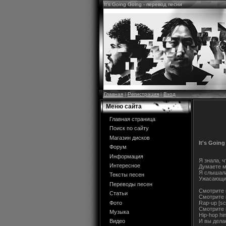
It's Going Going - перевод песни
Главная
|
Регистрация
|
Вход
Меню сайта
Главная страница
Поиск по сайту
Магазин дисков
It's Goin
Форум
Информация
Я знала, ч
Интересное
Думаете м
Я слышала
Тексты песен
Ужасающи
Переводы песен
Смотрите 
Статьи
Смотрите 
Фото
Rap-up [sc
Смотрите 
Музыка
Hip-hop hin
И вы делае
Видео