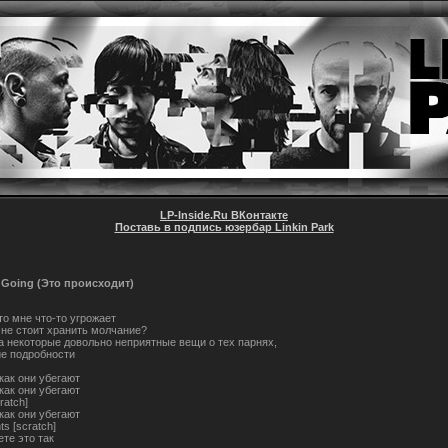
LP-Inside.Ru ВКонтакте
Поставь в подпись юзербар Linkin Park
g Going (Это происходит)
то мне что-то угрожает
не стоит хранить молчание?
 некоторые довольно неприятные вещи о тех парнях,
е подробности
как они убегают
как они убегают
ratch]
как они убегают
ts [scratch]
те это так