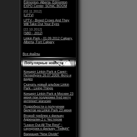
Edmonton, Alberta, Edmonton
EXPO Center, SONiC BOOM
[02.11.2012]
[
LPTV
]
LPTV - Breed Crows And They
Will Take Out Your Eyes
[22.10.2012]
[
SBD - 2012
]
Linkin Park - 01.09.2012 Calgary,
Alberta, Fort Calgary
Все файлы
Популярные новости
Концерт Linkin Park в Санкт-
Петербурге 26.07.2009: Фото и
видео
Скачать новый альбом Linkin
Park - Living Things
Концерт Linkin Park в Москве 23
июня при поддержке fred perry
интернет магазин
Подробности о получении
билетов на Linkin Park 23 июня
Второй трейлер к фильму
Адреналин 2 с Честером
"Leave Out All The Rest" -
саундтрек к фильму ”Twilight”
Вариация "New Divide"