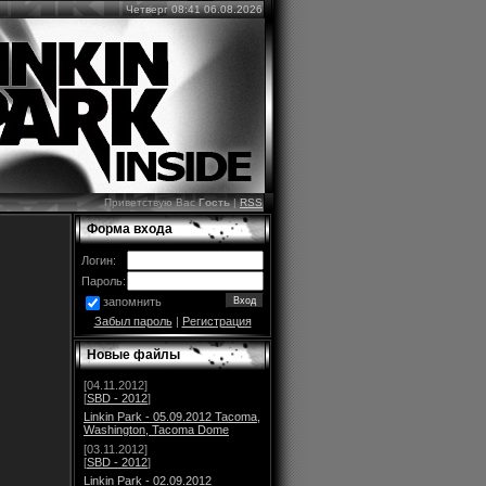
Четверг 08:41 06.08.2026
Приветствую Вас
Гость
|
RSS
Форма входа
Логин:
Пароль:
запомнить
Забыл пароль
|
Регистрация
Новые файлы
[04.11.2012]
[
SBD - 2012
]
Linkin Park - 05.09.2012 Tacoma,
Washington, Tacoma Dome
[03.11.2012]
[
SBD - 2012
]
Linkin Park - 02.09.2012