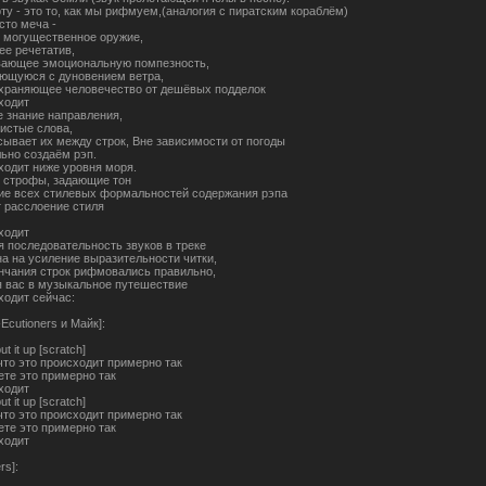
рту - это то, как мы рифмуем,(аналогия с пиратским кораблём)
сто меча -
 могущественное оружие,
е речетатив,
вающее эмоциональную помпезность,
ющуюся с дуновением ветра,
храняющее человечество от дешёвых подделок
ходит
 знание направления,
истые слова,
сывает их между строк, Вне зависимости от погоды
ьно создаём рэп.
ходит ниже уровня моря.
 строфы, задающие тон
е всех стилевых формальностей содержания рэпа
 расслоение стиля
ходит
я последовательность звуков в треке
а на усиление выразительности читки,
нчания строк рифмовались правильно,
 вас в музыкальное путешествие
ходит сейчас:
Ecutioners и Майк]:
put it up [scratch]
 что это происходит примерно так
ете это примерно так
ходит
put it up [scratch]
 что это происходит примерно так
ете это примерно так
ходит
rs]: