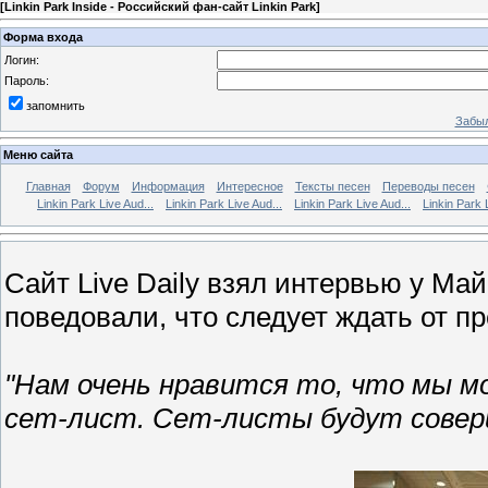
[
Linkin Park Inside - Российский фан-сайт Linkin Park
]
Форма входа
Логин:
Пароль:
запомнить
Забыл
Меню сайта
Главная
Форум
Информация
Интересное
Тексты песен
Переводы песен
Linkin Park Live Aud...
Linkin Park Live Aud...
Linkin Park Live Aud...
Linkin Park 
Сайт Live Daily взял интервью у Ма
поведовали, что следует ждать от п
"Нам очень нравится то, что мы 
сет-лист. Сет-листы будут совер