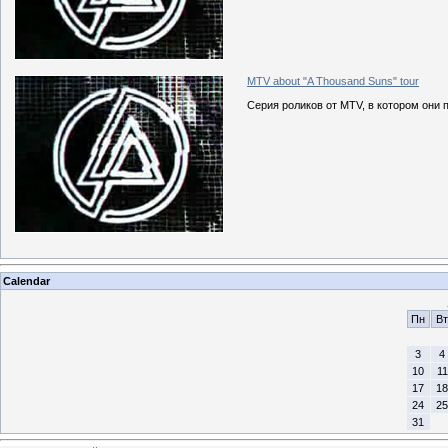
MTV about "A Thousand Suns" tour
Серия роликов от MTV, в котором они 
Calendar
Пн
Вт
3
4
10
11
17
18
24
25
31