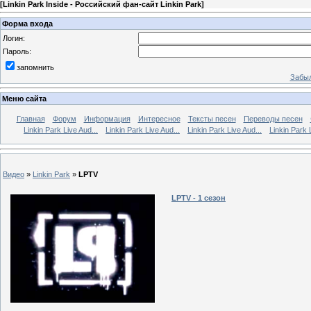
[
Linkin Park Inside - Российский фан-сайт Linkin Park
]
Форма входа
Логин:
Пароль:
запомнить
Забыл
Меню сайта
Главная
Форум
Информация
Интересное
Тексты песен
Переводы песен
Linkin Park Live Aud...
Linkin Park Live Aud...
Linkin Park Live Aud...
Linkin Park 
Видео
»
Linkin Park
»
LPTV
LPTV - 1 сезон