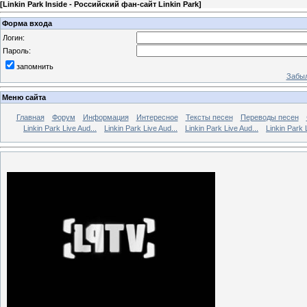
[
Linkin Park Inside - Российский фан-сайт Linkin Park
]
Форма входа
Логин:
Пароль:
запомнить
Забыл
Меню сайта
Главная
Форум
Информация
Интересное
Тексты песен
Переводы песен
Linkin Park Live Aud...
Linkin Park Live Aud...
Linkin Park Live Aud...
Linkin Park 