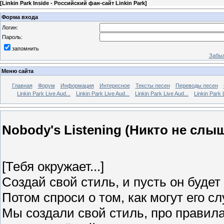
[
Linkin Park Inside - Российский фан-сайт Linkin Park
]
Форма входа
Логин:
Пароль:
запомнить
Забыл
Меню сайта
Главная
Форум
Информация
Интересное
Тексты песен
Переводы песен
Linkin Park Live Aud...
Linkin Park Live Aud...
Linkin Park Live Aud...
Linkin Park 
Nobody's Listening (Никто не слы
[Тебя окружает...]
Создай свой стиль, и пусть он буде
Потом спроси о том, как могут его с
Мы создали свой стиль, про правила