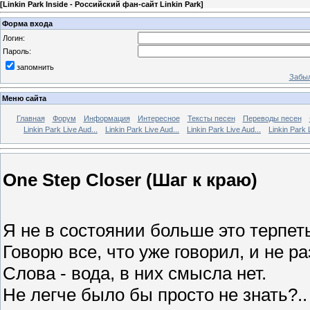
[
Linkin Park Inside - Российский фан-сайт Linkin Park
]
Форма входа
Логин:
Пароль:
запомнить
Забыл
Меню сайта
Главная
Форум
Информация
Интересное
Тексты песен
Переводы песен
Linkin Park Live Aud...
Linkin Park Live Aud...
Linkin Park Live Aud...
Linkin Park 
One Step Closer (Шаг к краю)
Я не в состоянии больше это терпет
Говорю все, что уже говорил, и не ра
Слова - вода, в них смысла нет.
Не легче было бы просто не знать?..