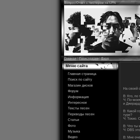
Вопрос/Ответ с Честером на LPN
Главная
|
Регистрация
|
Вход
Меню сайта
Главная страница
Поиск по сайту
Магазин дисков
На своей 
Форум
В: Кто, п
Информация
Ч: По-моем
Интересное
и Джерард
Тексты песен
В: Какой 
Переводы песен
туре?
Ч: Токио.
Статьи
Фото
В: Что ты
Ч: DBS эт
Музыка
Видео
В: Мне оч