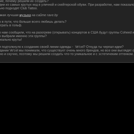
ие, почему решили их создать?
одни из самых крутых кед в уличной и скейтерской обуви. При разработке, нам показало
но подходят Club Tattoo.
мая лучшая
музыка
на сайте rave.by
ты в пути, что больше всего любишь делать?
играть в гольф.
о нам сообщили, что на разогреве (открывать) концертов в США будут группы Coheed и
 выбрали именно эти группы?
реально круты!
бя подтолкнуло к созданию своей линии одежды - Ve'cel? Откуда ты черпал идеи?
здании Ve'cel мы понимали, что существует очень много брендов, но все они выглядят 
но и скучно, поэтому мы решили создать что-то уникальное и с эстетичеким оттенком.