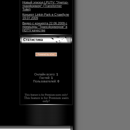
Новый эпизод LPUTV: "Унитаз-
транформер" (Transformer
Toilet)
Концерт Linkin Park в Стамбуле
19.07.2009
Видео с концерта 22.06.2009 с
премьеры "Трансформеров" в
HDTV качестве
Статистика
Онлайн всего:
1
Гостей:
1
Пользователей:
0
This feature is for Premium users only!
This feature is for Premium users
only!