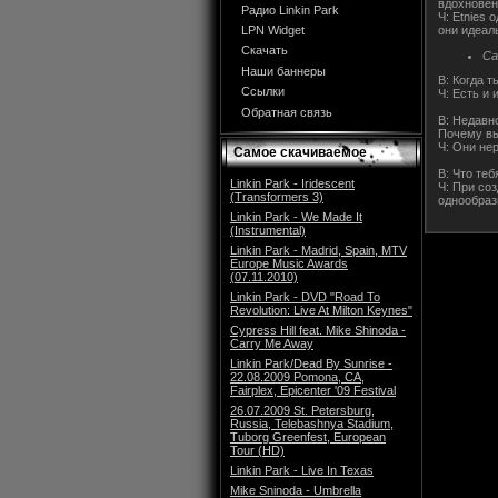
вдохновен
Радио Linkin Park
Ч: Etnies 
они идеаль
LPN Widget
Скачать
Са
Наши баннеры
В: Когда 
Ссылки
Ч: Есть и 
Обратная связь
В: Недавн
Почему вы
Ч: Они не
Самое скачиваемое
В: Что те
Linkin Park - Iridescent
Ч: При со
(Transformers 3)
однообраз
Linkin Park - We Made It
(Instrumental)
Linkin Park - Madrid, Spain, MTV
Europe Music Awards
(07.11.2010)
Linkin Park - DVD "Road To
Revolution: Live At Milton Keynes"
Cypress Hill feat. Mike Shinoda -
Carry Me Away
Linkin Park/Dead By Sunrise -
22.08.2009 Pomona, CA,
Fairplex, Epicenter '09 Festival
26.07.2009 St. Petersburg,
Russia, Telebashnya Stadium,
Tuborg Greenfest, European
Tour (HD)
Linkin Park - Live In Texas
Mike Sninoda - Umbrella