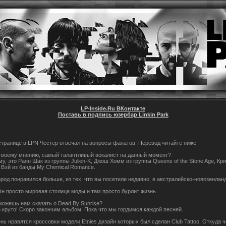
LP-Inside.Ru ВКонтакте
Поставь в подпись юзербар Linkin Park
странице в LPN Честер отвечал на вопросы фанатов. Перевод читайте ниже
о твоему мнению, самый талантливый вокалист на данный момент?
у, это Раян Шак из группы Julien-K, Джош Хомм из группы Queens of the Stone Age, Кр
 Вэй из банды My Chemical Romance.
город понравился больше, из тех, что вы посетили недавно, в австралийско-новозенлан
 Он просто мировая столица моды и там просто бурлит жизнь.
 можешь нам сказать о Dead By Sunrise?
о круто! Скоро закончим альбом. Пока что мы гордимся каждой песней.
ень нравятся кроссовки модели Etnies дизайн которых был сделан Club Tattoo. Откуда 