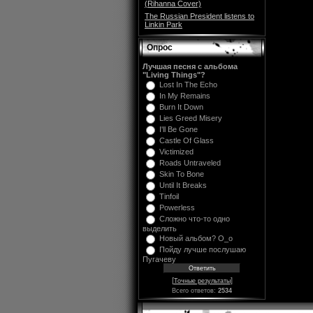
(Rihanna Cover)
The Russian President listens to
Linkin Park
Опрос
Лучшая песня с альбома
"Living Things"?
Lost In The Echo
In My Remains
Burn It Down
Lies Greed Misery
I'll Be Gone
Castle Of Glass
Victimized
Roads Untraveled
Skin To Bone
Until It Breaks
Tinfoil
Powerless
Сложно что-то одно
выделить
Новый альбом? O_o
Пойду лучше послушаю
Пугачеву
[
]
Точные результаты
Всего ответов:
2534