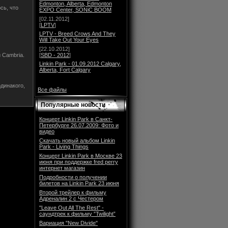
Edmonton, Alberta, Edmonton
сь, что
EXPO Center, SONiC BOOM
[02.11.2012]
[
LPTV
]
LPTV - Breed Crows And They
Will Take Out Your Eyes
[22.10.2012]
[
SBD - 2012
]
 Cambria.
Linkin Park - 01.09.2012 Calgary,
Alberta, Fort Calgary
одинакого,
Все файлы
Популярные новости
Концерт Linkin Park в Санкт-
Петербурге 26.07.2009: Фото и
видео
Скачать новый альбом Linkin
Park - Living Things
Концерт Linkin Park в Москве 23
июня при поддержке fred perry
интернет магазин
Подробности о получении
билетов на Linkin Park 23 июня
Второй трейлер к фильму
Адреналин 2 с Честером
"Leave Out All The Rest" -
саундтрек к фильму ”Twilight”
Вариация "New Divide"