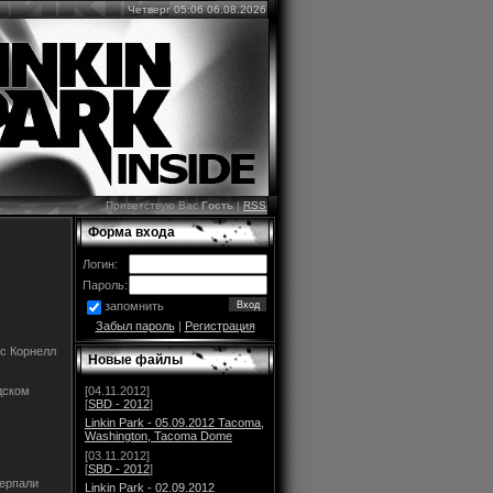
Четверг 05:06 06.08.2026
Приветствую Вас
Гость
|
RSS
Форма входа
Логин:
Пароль:
запомнить
Забыл пароль
|
Регистрация
ис Корнелл
Новые файлы
дском
[04.11.2012]
[
SBD - 2012
]
Linkin Park - 05.09.2012 Tacoma,
Washington, Tacoma Dome
[03.11.2012]
[
SBD - 2012
]
черпали
Linkin Park - 02.09.2012