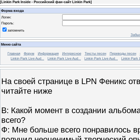
[
Linkin Park Inside - Российский фан-сайт Linkin Park
]
Форма входа
Логин:
Пароль:
запомнить
Забыл
Меню сайта
Главная
Форум
Информация
Интересное
Тексты песен
Переводы песен
Linkin Park Live Aud...
Linkin Park Live Aud...
Linkin Park Live Aud...
Linkin Park 
На своей странице в LPN Феникс от
читайте ниже
В: Какой момент в создании альбома
всего?
Ф: Мне больше всего понравилось вр
получил неоценимый творческий опы