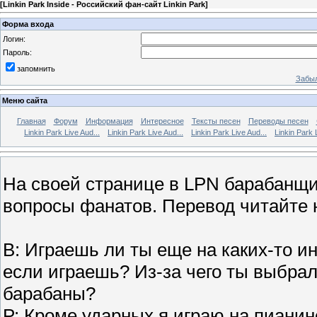
[
Linkin Park Inside - Российский фан-сайт Linkin Park
]
Форма входа
Логин:
Пароль:
запомнить
Забыл
Меню сайта
Главная
Форум
Информация
Интересное
Тексты песен
Переводы песен
Linkin Park Live Aud...
Linkin Park Live Aud...
Linkin Park Live Aud...
Linkin Park 
На своей странице в LPN барабанщик
вопросы фанатов. Перевод читайте
В: Играешь ли ты еще на каких-то ин
если играешь? Из-за чего ты выбра
барабаны?
Р: Кроме ударных я играю на пианин