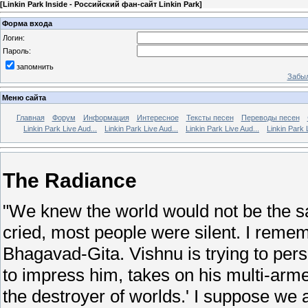
[
Linkin Park Inside - Российский фан-сайт Linkin Park
]
Форма входа
Логин:
Пароль:
запомнить
Забыл
Меню сайта
Главная
Форум
Информация
Интересное
Тексты песен
Переводы песен
Linkin Park Live Aud...
Linkin Park Live Aud...
Linkin Park Live Aud...
Linkin Park 
The Radiance
"We knew the world would not be the s
cried, most people were silent. I remem
Bhagavad-Gita. Vishnu is trying to pers
to impress him, takes on his multi-ar
the destroyer of worlds.' I suppose we a