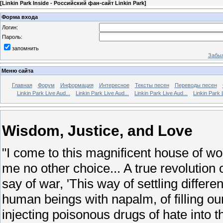
[
Linkin Park Inside - Российский фан-сайт Linkin Park
]
Форма входа
Логин:
Пароль:
запомнить
Забыл
Меню сайта
Главная
Форум
Информация
Интересное
Тексты песен
Переводы песен
Linkin Park Live Aud...
Linkin Park Live Aud...
Linkin Park Live Aud...
Linkin Park 
Wisdom, Justice, and Love
"I come to this magnificent house of w
me no other choice... A true revolution 
say of war, 'This way of settling differe
human beings with napalm, of filling o
injecting poisonous drugs of hate into 