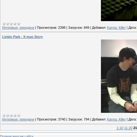
Интервью, передачи
|
Просмотров:
2398
|
Загрузок:
849
|
Добавил:
Karma_Killer
|
Дата:
Linkin Park - X-mas Story
Интервью, передачи
|
Просмотров:
3740
|
Загрузок:
794
|
Добавил:
Karma_Killer
|
Дата:
1-10
11-20
21
Полная версия сайта