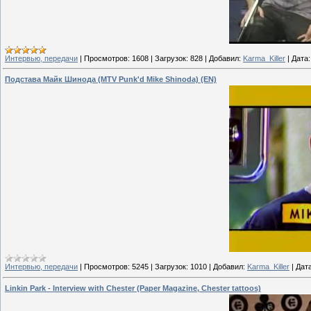
Интервью, передачи
|
Просмотров:
1608
|
Загрузок:
828
|
Добавил:
Karma_Killer
|
Дата:
Подстава Майк Шинода (MTV Punk'd Mike Shinoda) (EN)
Интервью, передачи
|
Просмотров:
5245
|
Загрузок:
1010
|
Добавил:
Karma_Killer
|
Дата
Linkin Park - Interview with Chester (Paper Magazine, Chester tattoos)