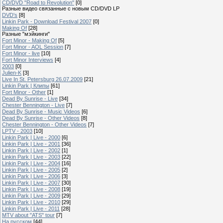
CD/DVD "Road to Revolution"
[0]
Разные видео связанные с новым CD/DVD LP
DVD's
[8]
Linkin Park - Download Festival 2007
[0]
Making Of
[28]
Разные "мэйкинги"
Fort Minor - Making Of
[5]
Fort Minor - AOL Session
[7]
Fort Minor - live
[10]
Fort Minor Interviews
[4]
2003
[0]
Julien-K
[3]
Live In St. Petersburg 26.07.2009
[21]
Linkin Park | Клипы
[61]
Fort Minor - Other
[1]
Dead By Sunrise - Live
[34]
Chester Bennington - Live
[7]
Dead By Sunrise - Music Videos
[6]
Dead By Sunrise - Other Videos
[8]
Chester Bennington - Other Videos
[7]
LPTV - 2003
[10]
Linkin Park | Live - 2000
[6]
Linkin Park | Live - 2001
[36]
Linkin Park | Live - 2002
[1]
Linkin Park | Live - 2003
[22]
Linkin Park | Live - 2004
[16]
Linkin Park | Live - 2005
[2]
Linkin Park | Live - 2006
[3]
Linkin Park | Live - 2007
[30]
Linkin Park | Live - 2008
[19]
Linkin Park | Live - 2009
[29]
Linkin Park | Live - 2010
[29]
Linkin Park | Live - 2011
[28]
MTV about "ATS" tour
[7]
На русском
[44]