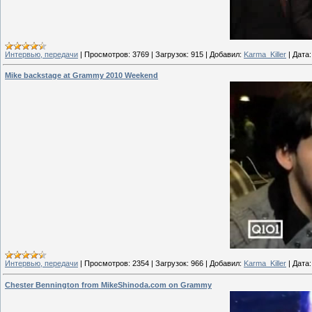
Интервью, передачи
|
Просмотров:
3769
|
Загрузок:
915
|
Добавил:
Karma_Killer
|
Дата:
Mike backstage at Grammy 2010 Weekend
Интервью, передачи
|
Просмотров:
2354
|
Загрузок:
966
|
Добавил:
Karma_Killer
|
Дата:
Chester Bennington from MikeShinoda.com on Grammy