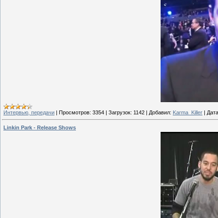
Интервью, передачи
|
Просмотров:
3354
|
Загрузок:
1142
|
Добавил:
Karma_Killer
|
Дата
Linkin Park - Release Shows