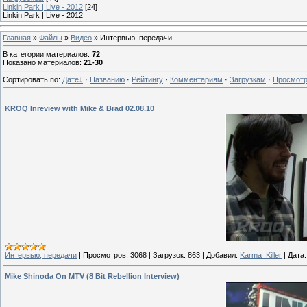
Linkin Park | Live - 2012
[24]
Linkin Park | Live - 2012
Главная
»
Файлы
»
Видео
» Интервью, передачи
В категории материалов
:
72
Показано материалов
:
21-30
Сортировать по
:
Дате
·
Названию
·
Рейтингу
·
Комментариям
·
Загрузкам
·
Просмот
KROQ Inreview with Mike & Brad 02.08.10
Интервью, передачи
|
Просмотров:
3068
|
Загрузок:
863
|
Добавил:
Karma_Killer
|
Дата:
Mike Shinoda On MTV (8 Bit Rebellion Interview)