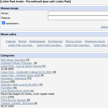
[
Linkin Park Inside - Российский фан-сайт Linkin Park
]
Форма входа
Логин:
Пароль:
запомнить
Забыл
Меню сайта
Главная
Форум
Информация
Интересное
Тексты песен
Переводы песен
Linkin Park Live Aud...
Linkin Park Live Aud...
Linkin Park Live Aud...
Linkin Park 
Categories
AOL Music Sessions
[3]
Channel 4 Music Presents..
[4]
Linkin Park - Live at Jimmy Kimmel
[1]
11.08.2003
Linkin Park - Goldsmith College(11.01.2001)
[0]
Linkin Park - Summer Sonic 2006
[4]
Интервью, передачи
[72]
Разное
[88]
Saturday Night Live(12.05.2007)
[2]
Fort Minor
[6]
Long Beach(05.02.2004)
[1]
Качество видео не очень, а вот аудио норм
LPTV
[105]
Third Encore Session
[5]
Toronto, Canada, SkyDome
[0]
05.07.2003