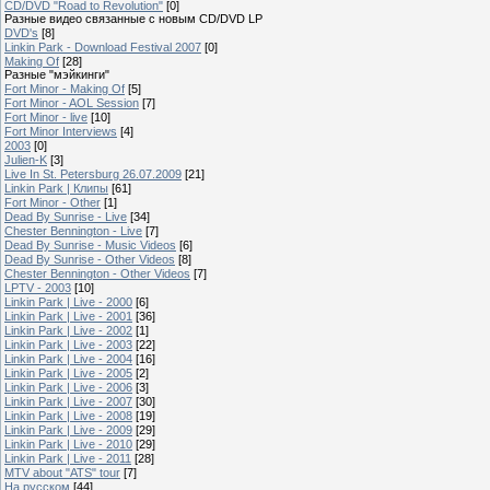
CD/DVD "Road to Revolution"
[0]
Разные видео связанные с новым CD/DVD LP
DVD's
[8]
Linkin Park - Download Festival 2007
[0]
Making Of
[28]
Разные "мэйкинги"
Fort Minor - Making Of
[5]
Fort Minor - AOL Session
[7]
Fort Minor - live
[10]
Fort Minor Interviews
[4]
2003
[0]
Julien-K
[3]
Live In St. Petersburg 26.07.2009
[21]
Linkin Park | Клипы
[61]
Fort Minor - Other
[1]
Dead By Sunrise - Live
[34]
Chester Bennington - Live
[7]
Dead By Sunrise - Music Videos
[6]
Dead By Sunrise - Other Videos
[8]
Chester Bennington - Other Videos
[7]
LPTV - 2003
[10]
Linkin Park | Live - 2000
[6]
Linkin Park | Live - 2001
[36]
Linkin Park | Live - 2002
[1]
Linkin Park | Live - 2003
[22]
Linkin Park | Live - 2004
[16]
Linkin Park | Live - 2005
[2]
Linkin Park | Live - 2006
[3]
Linkin Park | Live - 2007
[30]
Linkin Park | Live - 2008
[19]
Linkin Park | Live - 2009
[29]
Linkin Park | Live - 2010
[29]
Linkin Park | Live - 2011
[28]
MTV about "ATS" tour
[7]
На русском
[44]