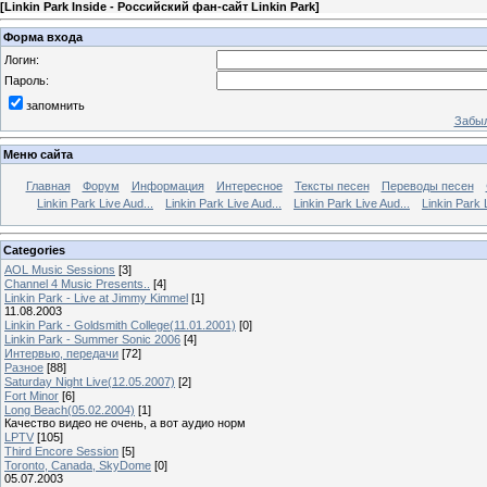
[
Linkin Park Inside - Российский фан-сайт Linkin Park
]
Форма входа
Логин:
Пароль:
запомнить
Забыл
Меню сайта
Главная
Форум
Информация
Интересное
Тексты песен
Переводы песен
Linkin Park Live Aud...
Linkin Park Live Aud...
Linkin Park Live Aud...
Linkin Park 
Categories
AOL Music Sessions
[3]
Channel 4 Music Presents..
[4]
Linkin Park - Live at Jimmy Kimmel
[1]
11.08.2003
Linkin Park - Goldsmith College(11.01.2001)
[0]
Linkin Park - Summer Sonic 2006
[4]
Интервью, передачи
[72]
Разное
[88]
Saturday Night Live(12.05.2007)
[2]
Fort Minor
[6]
Long Beach(05.02.2004)
[1]
Качество видео не очень, а вот аудио норм
LPTV
[105]
Third Encore Session
[5]
Toronto, Canada, SkyDome
[0]
05.07.2003