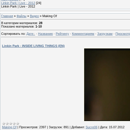
Linkin Park | Live - 2012
[24]
Linkin Park | Live - 2012
Главная
»
Файлы
»
Видео
» Making Of
В категории материалов
:
28
Показано материалов
:
1-10
Сортировать по
:
Дате
·
Названию
·
Рейтингу
·
Комментариям
·
Загрузкам
·
Просмот
Linkin Park - INSIDE LIVING THINGS (EN)
Making Of
|
Просмотров:
2397
|
Загрузок:
891
|
Добавил:
Sucre06
|
Дата:
15.07.2012