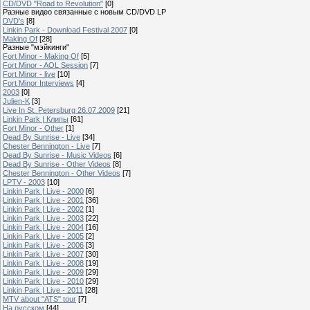
CD/DVD "Road to Revolution"
[0]
Разные видео связанные с новым CD/DVD LP
DVD's
[8]
Linkin Park - Download Festival 2007
[0]
Making Of
[28]
Разные "мэйкинги"
Fort Minor - Making Of
[5]
Fort Minor - AOL Session
[7]
Fort Minor - live
[10]
Fort Minor Interviews
[4]
2003
[0]
Julien-K
[3]
Live In St. Petersburg 26.07.2009
[21]
Linkin Park | Клипы
[61]
Fort Minor - Other
[1]
Dead By Sunrise - Live
[34]
Chester Bennington - Live
[7]
Dead By Sunrise - Music Videos
[6]
Dead By Sunrise - Other Videos
[8]
Chester Bennington - Other Videos
[7]
LPTV - 2003
[10]
Linkin Park | Live - 2000
[6]
Linkin Park | Live - 2001
[36]
Linkin Park | Live - 2002
[1]
Linkin Park | Live - 2003
[22]
Linkin Park | Live - 2004
[16]
Linkin Park | Live - 2005
[2]
Linkin Park | Live - 2006
[3]
Linkin Park | Live - 2007
[30]
Linkin Park | Live - 2008
[19]
Linkin Park | Live - 2009
[29]
Linkin Park | Live - 2010
[29]
Linkin Park | Live - 2011
[28]
MTV about "ATS" tour
[7]
На русском
[44]