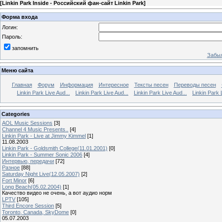
[
Linkin Park Inside - Российский фан-сайт Linkin Park
]
Форма входа
Логин:
Пароль:
запомнить
Забыл
Меню сайта
Главная
Форум
Информация
Интересное
Тексты песен
Переводы песен
Linkin Park Live Aud...
Linkin Park Live Aud...
Linkin Park Live Aud...
Linkin Park 
Categories
AOL Music Sessions
[3]
Channel 4 Music Presents..
[4]
Linkin Park - Live at Jimmy Kimmel
[1]
11.08.2003
Linkin Park - Goldsmith College(11.01.2001)
[0]
Linkin Park - Summer Sonic 2006
[4]
Интервью, передачи
[72]
Разное
[88]
Saturday Night Live(12.05.2007)
[2]
Fort Minor
[6]
Long Beach(05.02.2004)
[1]
Качество видео не очень, а вот аудио норм
LPTV
[105]
Third Encore Session
[5]
Toronto, Canada, SkyDome
[0]
05.07.2003