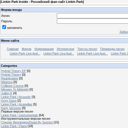
[
Linkin Park Inside - Российский фан-сайт Linkin Park
]
Форма входа
Логин:
Пароль:
запомнить
Забыл
Меню сайта
Главная
Форум
Информация
Интересное
Тексты песен
Переводы песен
Linkin Park Live Aud...
Linkin Park Live Aud...
Linkin Park Live Aud...
Linkin Park 
Categories
Hybrid Theory EP
[0]
Hybrid Theory
[0]
Reanimation
[0]
Meteora
[0]
Collision Course
[0]
Minutes To Midnight
[0]
Julien-K
[4]
Linkin Park | Acoustic
[3]
Grey Daze
[2]
Linkin Park | Acapellas
[5]
Early Versions
[9]
Первые версии песен
Linkin Park | Instrumentals
[64]
Инструментальные версии песен
Chester Bennington/Dead By Sunrise
[15]
Linkin Park | Piano
[18]