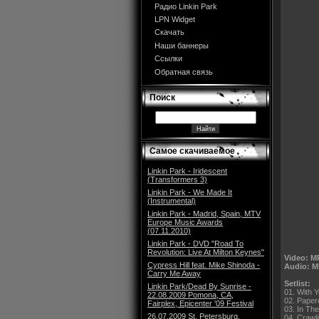
Радио Linkin Park
LPN Widget
Скачать
Наши баннеры
Ссылки
Обратная связь
Поиск
Самое скачиваемое
Linkin Park - Iridescent
(Transformers 3)
Linkin Park - We Made It
(Instrumental)
Linkin Park - Madrid, Spain, MTV
Europe Music Awards
(07.11.2010)
Linkin Park - DVD "Road To
Revolution: Live At Milton Keynes"
Video: M
Cypress Hill feat. Mike Shinoda -
Audio: M
Carry Me Away
Setlist:
Linkin Park/Dead By Sunrise -
01. With 
22.08.2009 Pomona, CA,
02. Paper
Fairplex, Epicenter '09 Festival
03. In Th
26.07.2009 St. Petersburg,
04. Crawl