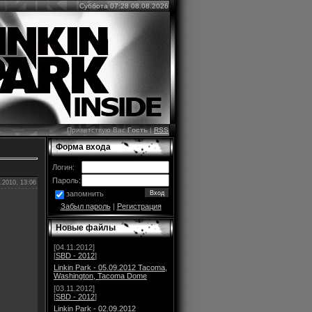
Суббота 07:28 08.08.2026
Приветствую Вас
Гость
|
RSS
Форма входа
Логин:
Пароль:
.2010, 13:06
запомнить
Забыл пароль
|
Регистрация
Новые файлы
[04.11.2012]
[
SBD - 2012
]
Linkin Park - 05.09.2012 Tacoma,
Washington, Tacoma Dome
[03.11.2012]
[
SBD - 2012
]
Linkin Park - 02.09.2012