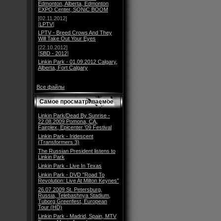
Edmonton, Alberta, Edmonton
EXPO Center, SONiC BOOM
[02.11.2012]
[
LPTV
]
LPTV - Breed Crows And They
Will Take Out Your Eyes
[22.10.2012]
[
SBD - 2012
]
Linkin Park - 01.09.2012 Calgary,
Alberta, Fort Calgary
Все файлы
Самое просматриваемое
Linkin Park/Dead By Sunrise -
22.08.2009 Pomona, CA,
Fairplex, Epicenter '09 Festival
Linkin Park - Iridescent
(Transformers 3)
The Russian President listens to
Linkin Park
Linkin Park - Live In Texas
Linkin Park - DVD "Road To
Revolution: Live At Milton Keynes"
26.07.2009 St. Petersburg,
Russia, Telebashnya Stadium,
Tuborg Greenfest, European
Tour (HD)
Linkin Park - Madrid, Spain, MTV