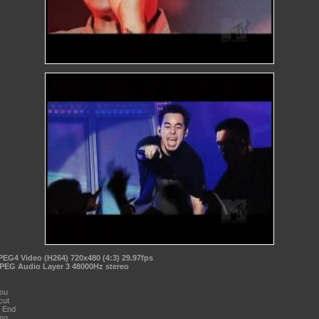
PEG4 Video (H264) 720x480 (4:3) 29.97fps
PEG Audio Layer 3 48000Hz stereo
You
cut
e End
ing