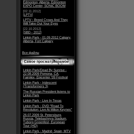
Edmonton, Alberta, Edmonton
EXPO Center, SONiC BOOM
[02.11.2012]
[
LPTV
]
LPTV - Breed Crows And They
Will Take Out Your Eyes
[22.10.2012]
[
SBD - 2012
]
Linkin Park - 01.09.2012 Calgary,
Alberta, Fort Calgary
Все файлы
Самое просматриваемое
Linkin Park/Dead By Sunrise -
22.08.2009 Pomona, CA,
Fairplex, Epicenter '09 Festival
Linkin Park - Iridescent
(Transformers 3)
The Russian President listens to
Linkin Park
Linkin Park - Live In Texas
Linkin Park - DVD "Road To
Revolution: Live At Milton Keynes"
26.07.2009 St. Petersburg,
Russia, Telebashnya Stadium,
Tuborg Greenfest, European
Tour (HD)
Linkin Park - Madrid, Spain, MTV