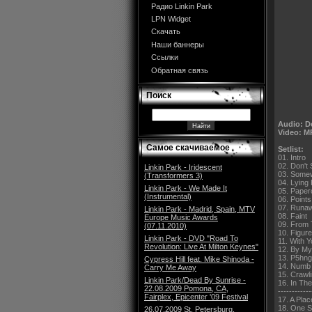
Радио Linkin Park
LPN Widget
Скачать
Наши баннеры
Ссылки
Обратная связь
Поиск
Audio: D
Video: M
Самое скачиваемое
Setlist:
01. Intro
02. Don't 
Linkin Park - Iridescent
03. Somew
(Transformers 3)
04. Lying
Linkin Park - We Made It
05. Paper
(Instrumental)
06. Points
07. Runa
Linkin Park - Madrid, Spain, MTV
08. Faint
Europe Music Awards
09. From 
(07.11.2010)
10. Figur
Linkin Park - DVD "Road To
11. With 
Revolution: Live At Milton Keynes"
12. By My
13. P5hn
Cypress Hill feat. Mike Shinoda -
14. Numb
Carry Me Away
15. Crawl
Linkin Park/Dead By Sunrise -
16. In Th
22.08.2009 Pomona, CA,
------------
Fairplex, Epicenter '09 Festival
17. A Pla
18. One S
26.07.2009 St. Petersburg,