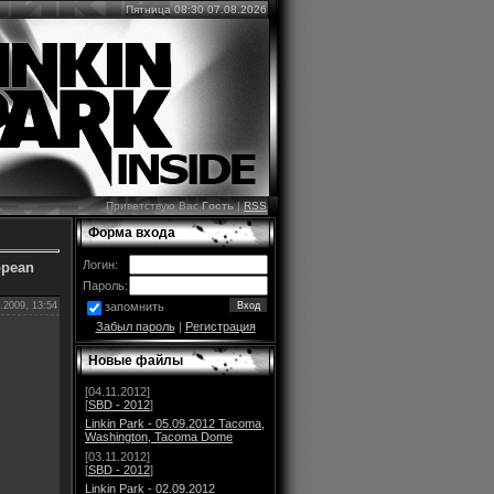
Пятница 08:30 07.08.2026
Приветствую Вас
Гость
|
RSS
Форма входа
Логин:
opean
Пароль:
.2009, 13:54
запомнить
Забыл пароль
|
Регистрация
Новые файлы
[04.11.2012]
[
SBD - 2012
]
Linkin Park - 05.09.2012 Tacoma,
Washington, Tacoma Dome
[03.11.2012]
[
SBD - 2012
]
Linkin Park - 02.09.2012