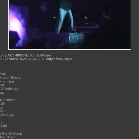
olby AC3 48000Hz 6ch 256Kbps
PEG2 Video 352x576 (4:3) 25.00fps 9586Kbps
Stay
here I Belong
 From You
cut
 Of Authority
way
The Inside
e.09
You
self
g Me A*wy
ing
e End
------------------
ce For My Head
tep Closer