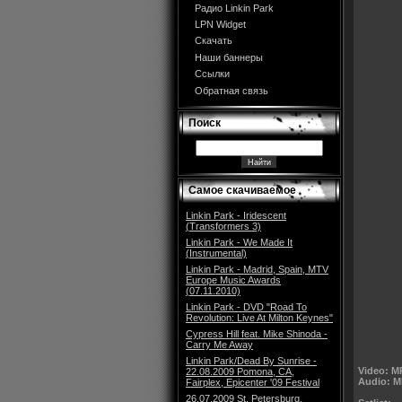
Радио Linkin Park
LPN Widget
Скачать
Наши баннеры
Ссылки
Обратная связь
Поиск
Самое скачиваемое
Linkin Park - Iridescent
(Transformers 3)
Linkin Park - We Made It
(Instrumental)
Linkin Park - Madrid, Spain, MTV
Europe Music Awards
(07.11.2010)
Linkin Park - DVD "Road To
Revolution: Live At Milton Keynes"
Cypress Hill feat. Mike Shinoda -
Carry Me Away
Linkin Park/Dead By Sunrise -
Video: M
22.08.2009 Pomona, CA,
Audio: M
Fairplex, Epicenter '09 Festival
26.07.2009 St. Petersburg,