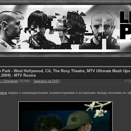
n Park - West Hollywood, CA, The Roxy Theatre, MTV Ultimate Mash Ups
7.2004) - MTV Russia
 / Download
(252Mb) ·
Заказать на DVD
]
17.12
этого
видео с переведенными комментариями и вставками между песнями из э