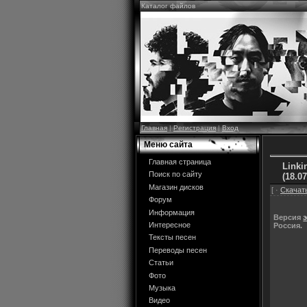
Каталог файлов
Главная
|
Регистрация
|
Вход
Меню сайта
Главная страница
Linki
Поиск по сайту
(18.0
Магазин дисков
[ ·
Скачать
Форум
Информация
Версия
Интересное
Россия.
Тексты песен
Переводы песен
Статьи
Фото
Музыка
Видео