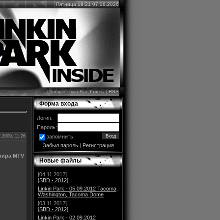
Пятница 19:21 07.08.2026
Приветствую Вас
Гость
|
RSS
Форма входа
Логин:
Пароль:
.2009, 11:26
запомнить
Забыл пароль
|
Регистрация
фира MTV
Новые файлы
[04.11.2012]
[
SBD - 2012
]
Linkin Park - 05.09.2012 Tacoma,
Washington, Tacoma Dome
[03.11.2012]
[
SBD - 2012
]
Linkin Park - 02.09.2012