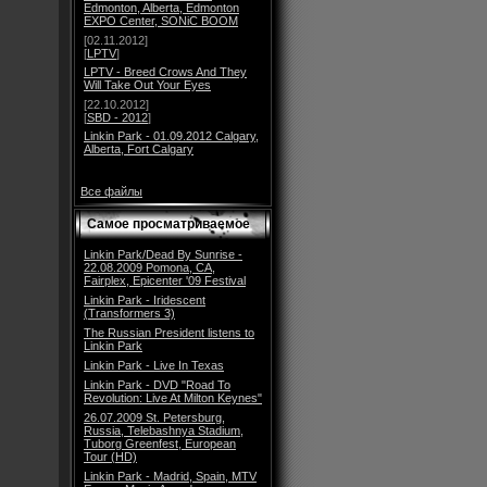
Edmonton, Alberta, Edmonton
EXPO Center, SONiC BOOM
[02.11.2012]
[
LPTV
]
LPTV - Breed Crows And They
Will Take Out Your Eyes
[22.10.2012]
[
SBD - 2012
]
Linkin Park - 01.09.2012 Calgary,
Alberta, Fort Calgary
Все файлы
Самое просматриваемое
Linkin Park/Dead By Sunrise -
22.08.2009 Pomona, CA,
Fairplex, Epicenter '09 Festival
Linkin Park - Iridescent
(Transformers 3)
The Russian President listens to
Linkin Park
Linkin Park - Live In Texas
Linkin Park - DVD "Road To
Revolution: Live At Milton Keynes"
26.07.2009 St. Petersburg,
Russia, Telebashnya Stadium,
Tuborg Greenfest, European
Tour (HD)
Linkin Park - Madrid, Spain, MTV