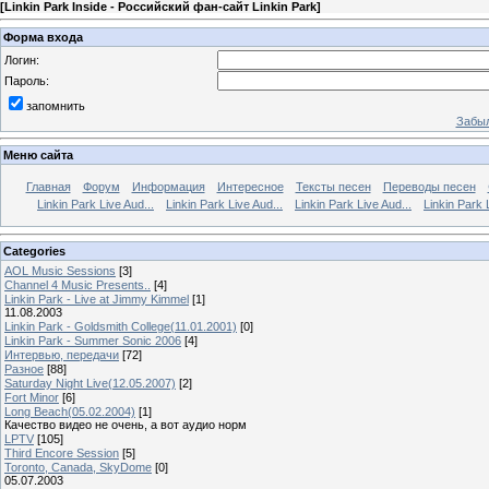
[
Linkin Park Inside - Российский фан-сайт Linkin Park
]
Форма входа
Логин:
Пароль:
запомнить
Забыл
Меню сайта
Главная
Форум
Информация
Интересное
Тексты песен
Переводы песен
Linkin Park Live Aud...
Linkin Park Live Aud...
Linkin Park Live Aud...
Linkin Park 
Categories
AOL Music Sessions
[3]
Channel 4 Music Presents..
[4]
Linkin Park - Live at Jimmy Kimmel
[1]
11.08.2003
Linkin Park - Goldsmith College(11.01.2001)
[0]
Linkin Park - Summer Sonic 2006
[4]
Интервью, передачи
[72]
Разное
[88]
Saturday Night Live(12.05.2007)
[2]
Fort Minor
[6]
Long Beach(05.02.2004)
[1]
Качество видео не очень, а вот аудио норм
LPTV
[105]
Third Encore Session
[5]
Toronto, Canada, SkyDome
[0]
05.07.2003