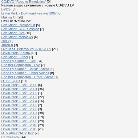
CD/DVD "Road to Revolution"
[0]
Разные видео связанные с новым CD/DVD LP
DVD's
[8]
Linkin Park - Download Festival 2007
[0]
Making Of
[28]
Разные "мэйкинги"
Fort Minor - Making Of
[5]
Fort Minor - AOL Session
[7]
Fort Minor - live
[10]
Fort Minor Interviews
[4]
2003
[0]
Julien-K
[3]
Live In St. Petersburg 26.07.2009
[21]
Linkin Park | Клипы
[61]
Fort Minor - Other
[1]
Dead By Sunrise - Live
[34]
Chester Bennington - Live
[7]
Dead By Sunrise - Music Videos
[6]
Dead By Sunrise - Other Videos
[8]
Chester Bennington - Other Videos
[7]
LPTV - 2003
[10]
Linkin Park | Live - 2000
[6]
Linkin Park | Live - 2001
[36]
Linkin Park | Live - 2002
[1]
Linkin Park | Live - 2003
[22]
Linkin Park | Live - 2004
[16]
Linkin Park | Live - 2005
[2]
Linkin Park | Live - 2006
[3]
Linkin Park | Live - 2007
[30]
Linkin Park | Live - 2008
[19]
Linkin Park | Live - 2009
[29]
Linkin Park | Live - 2010
[29]
Linkin Park | Live - 2011
[28]
MTV about "ATS" tour
[7]
На русском
[44]