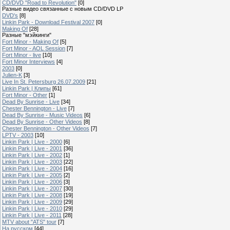
CD/DVD "Road to Revolution"
[0]
Разные видео связанные с новым CD/DVD LP
DVD's
[8]
Linkin Park - Download Festival 2007
[0]
Making Of
[28]
Разные "мэйкинги"
Fort Minor - Making Of
[5]
Fort Minor - AOL Session
[7]
Fort Minor - live
[10]
Fort Minor Interviews
[4]
2003
[0]
Julien-K
[3]
Live In St. Petersburg 26.07.2009
[21]
Linkin Park | Клипы
[61]
Fort Minor - Other
[1]
Dead By Sunrise - Live
[34]
Chester Bennington - Live
[7]
Dead By Sunrise - Music Videos
[6]
Dead By Sunrise - Other Videos
[8]
Chester Bennington - Other Videos
[7]
LPTV - 2003
[10]
Linkin Park | Live - 2000
[6]
Linkin Park | Live - 2001
[36]
Linkin Park | Live - 2002
[1]
Linkin Park | Live - 2003
[22]
Linkin Park | Live - 2004
[16]
Linkin Park | Live - 2005
[2]
Linkin Park | Live - 2006
[3]
Linkin Park | Live - 2007
[30]
Linkin Park | Live - 2008
[19]
Linkin Park | Live - 2009
[29]
Linkin Park | Live - 2010
[29]
Linkin Park | Live - 2011
[28]
MTV about "ATS" tour
[7]
На русском
[44]