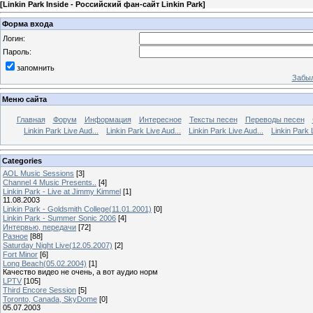
[
Linkin Park Inside - Российский фан-сайт Linkin Park
]
Форма входа
Логин:
Пароль:
запомнить
Забыл
Меню сайта
Главная
Форум
Информация
Интересное
Тексты песен
Переводы песен
Linkin Park Live Aud...
Linkin Park Live Aud...
Linkin Park Live Aud...
Linkin Park 
Categories
AOL Music Sessions
[3]
Channel 4 Music Presents..
[4]
Linkin Park - Live at Jimmy Kimmel
[1]
11.08.2003
Linkin Park - Goldsmith College(11.01.2001)
[0]
Linkin Park - Summer Sonic 2006
[4]
Интервью, передачи
[72]
Разное
[88]
Saturday Night Live(12.05.2007)
[2]
Fort Minor
[6]
Long Beach(05.02.2004)
[1]
Качество видео не очень, а вот аудио норм
LPTV
[105]
Third Encore Session
[5]
Toronto, Canada, SkyDome
[0]
05.07.2003