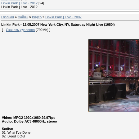
Linkin Park | Live - 2012
[24]
Linkin Park | Live - 2012
Главная
»
Файлы
»
Видео
»
Linkin Park | Live - 2007
Linkin Park - 12.05.2007 New York City, NY, Saturday Night Live (1080i)
[ ·
Скачать удаленно
(792Mb) ]
Video: MPG2 1920x1080 29.97fps
Audio: Dolby AC3 48000Hz stereo
Setlist:
01. What I've Done
02. Bleed It Out