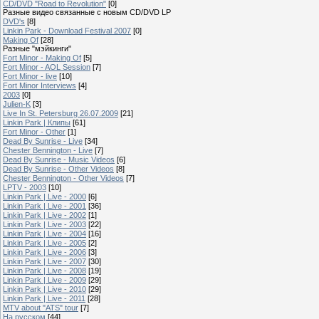
CD/DVD "Road to Revolution"
[0]
Разные видео связанные с новым CD/DVD LP
DVD's
[8]
Linkin Park - Download Festival 2007
[0]
Making Of
[28]
Разные "мэйкинги"
Fort Minor - Making Of
[5]
Fort Minor - AOL Session
[7]
Fort Minor - live
[10]
Fort Minor Interviews
[4]
2003
[0]
Julien-K
[3]
Live In St. Petersburg 26.07.2009
[21]
Linkin Park | Клипы
[61]
Fort Minor - Other
[1]
Dead By Sunrise - Live
[34]
Chester Bennington - Live
[7]
Dead By Sunrise - Music Videos
[6]
Dead By Sunrise - Other Videos
[8]
Chester Bennington - Other Videos
[7]
LPTV - 2003
[10]
Linkin Park | Live - 2000
[6]
Linkin Park | Live - 2001
[36]
Linkin Park | Live - 2002
[1]
Linkin Park | Live - 2003
[22]
Linkin Park | Live - 2004
[16]
Linkin Park | Live - 2005
[2]
Linkin Park | Live - 2006
[3]
Linkin Park | Live - 2007
[30]
Linkin Park | Live - 2008
[19]
Linkin Park | Live - 2009
[29]
Linkin Park | Live - 2010
[29]
Linkin Park | Live - 2011
[28]
MTV about "ATS" tour
[7]
На русском
[44]