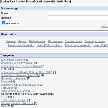
[
Linkin Park Inside - Российский фан-сайт Linkin Park
]
Форма входа
Логин:
Пароль:
запомнить
Забыл
Меню сайта
Главная
Форум
Информация
Интересное
Тексты песен
Переводы песен
Linkin Park Live Aud...
Linkin Park Live Aud...
Linkin Park Live Aud...
Linkin Park 
Categories
AOL Music Sessions
[3]
Channel 4 Music Presents..
[4]
Linkin Park - Live at Jimmy Kimmel
[1]
11.08.2003
Linkin Park - Goldsmith College(11.01.2001)
[0]
Linkin Park - Summer Sonic 2006
[4]
Интервью, передачи
[72]
Разное
[88]
Saturday Night Live(12.05.2007)
[2]
Fort Minor
[6]
Long Beach(05.02.2004)
[1]
Качество видео не очень, а вот аудио норм
LPTV
[105]
Third Encore Session
[5]
Toronto, Canada, SkyDome
[0]
05.07.2003