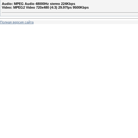
Audio: MPEG Audio 48000Hz stereo 224Kbps
Video: MPEG2 Video 720x480 (4:3) 29.97fps 9500Kbps
Полная версия сайта