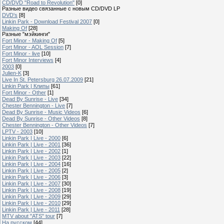
CD/DVD "Road to Revolution"
[0]
Разные видео связанные с новым CD/DVD LP
DVD's
[8]
Linkin Park - Download Festival 2007
[0]
Making Of
[28]
Разные "мэйкинги"
Fort Minor - Making Of
[5]
Fort Minor - AOL Session
[7]
Fort Minor - live
[10]
Fort Minor Interviews
[4]
2003
[0]
Julien-K
[3]
Live In St. Petersburg 26.07.2009
[21]
Linkin Park | Клипы
[61]
Fort Minor - Other
[1]
Dead By Sunrise - Live
[34]
Chester Bennington - Live
[7]
Dead By Sunrise - Music Videos
[6]
Dead By Sunrise - Other Videos
[8]
Chester Bennington - Other Videos
[7]
LPTV - 2003
[10]
Linkin Park | Live - 2000
[6]
Linkin Park | Live - 2001
[36]
Linkin Park | Live - 2002
[1]
Linkin Park | Live - 2003
[22]
Linkin Park | Live - 2004
[16]
Linkin Park | Live - 2005
[2]
Linkin Park | Live - 2006
[3]
Linkin Park | Live - 2007
[30]
Linkin Park | Live - 2008
[19]
Linkin Park | Live - 2009
[29]
Linkin Park | Live - 2010
[29]
Linkin Park | Live - 2011
[28]
MTV about "ATS" tour
[7]
На русском
[44]