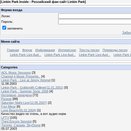
[
Linkin Park Inside - Российский фан-сайт Linkin Park
]
Форма входа
Логин:
Пароль:
запомнить
Забыл
Меню сайта
Главная
Форум
Информация
Интересное
Тексты песен
Переводы песен
Linkin Park Live Aud...
Linkin Park Live Aud...
Linkin Park Live Aud...
Linkin Park 
Categories
AOL Music Sessions
[3]
Channel 4 Music Presents..
[4]
Linkin Park - Live at Jimmy Kimmel
[1]
11.08.2003
Linkin Park - Goldsmith College(11.01.2001)
[0]
Linkin Park - Summer Sonic 2006
[4]
Интервью, передачи
[72]
Разное
[88]
Saturday Night Live(12.05.2007)
[2]
Fort Minor
[6]
Long Beach(05.02.2004)
[1]
Качество видео не очень, а вот аудио норм
LPTV
[105]
Third Encore Session
[5]
Toronto, Canada, SkyDome
[0]
05.07.2003