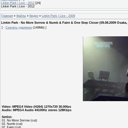
Linkin Park | Live - 2012
[24]
Linkin Park | Live - 2012
Главная
»
Файлы
»
Видео
»
Linkin Park | Live - 2009
Linkin Park - No More Sorrow & Numb & Faint & One Step Closer (09.08.2009 Osaka,
[ ·
Скачать удаленно
(149Mb) ]
Video: MPEG4 Video (H264) 1270x720 30.00fps
Audio: MPEG4 Audio 44100Hz stereo
128
Kbps
Setlist:
01. No More Sorrow (cut)
02. Numb (cut)
02. Faint (cut)