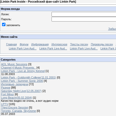
[
Linkin Park Inside - Российский фан-сайт Linkin Park
]
Форма входа
Логин:
Пароль:
запомнить
Забыл
Меню сайта
Главная
Форум
Информация
Интересное
Тексты песен
Переводы песен
Linkin Park Live Aud...
Linkin Park Live Aud...
Linkin Park Live Aud...
Linkin Park 
Categories
AOL Music Sessions
[3]
Channel 4 Music Presents..
[4]
Linkin Park - Live at Jimmy Kimmel
[1]
11.08.2003
Linkin Park - Goldsmith College(11.01.2001)
[0]
Linkin Park - Summer Sonic 2006
[4]
Интервью, передачи
[72]
Разное
[88]
Saturday Night Live(12.05.2007)
[2]
Fort Minor
[6]
Long Beach(05.02.2004)
[1]
Качество видео не очень, а вот аудио норм
LPTV
[105]
Third Encore Session
[5]
Toronto, Canada, SkyDome
[0]
05.07.2003