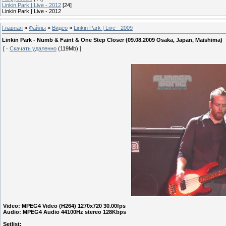
Linkin Park | Live - 2012
[24]
Linkin Park | Live - 2012
Главная
»
Файлы
»
Видео
»
Linkin Park | Live - 2009
Linkin Park - Numb & Faint & One Step Closer (09.08.2009 Osaka, Japan, Maishima)
[ ·
Скачать удаленно
(119Mb) ]
Video: MPEG4 Video (H264) 1270x720 30.00fps
Audio: MPEG4 Audio 44100Hz stereo 128Kbps
Setlist: