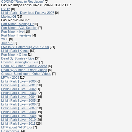
CD/DVD "Road to Revolution"
[0]
Разные видео связанные с новым CD/DVD LP
DVD's
[8]
Linkin Park - Download Festival 2007
[0]
Making Of
[28]
Разные "мэйкинги"
Fort Minor - Making Of
[5]
Fort Minor - AOL Session
[7]
Fort Minor - live
[10]
Fort Minor Interviews
[4]
2003
[0]
Julien-K
[3]
Live In St. Petersburg 26.07.2009
[21]
Linkin Park | Клипы
[61]
Fort Minor - Other
[1]
Dead By Sunrise - Live
[34]
Chester Bennington - Live
[7]
Dead By Sunrise - Music Videos
[6]
Dead By Sunrise - Other Videos
[8]
Chester Bennington - Other Videos
[7]
LPTV - 2003
[10]
Linkin Park | Live - 2000
[6]
Linkin Park | Live - 2001
[36]
Linkin Park | Live - 2002
[1]
Linkin Park | Live - 2003
[22]
Linkin Park | Live - 2004
[16]
Linkin Park | Live - 2005
[2]
Linkin Park | Live - 2006
[3]
Linkin Park | Live - 2007
[30]
Linkin Park | Live - 2008
[19]
Linkin Park | Live - 2009
[29]
Linkin Park | Live - 2010
[29]
Linkin Park | Live - 2011
[28]
MTV about "ATS" tour
[7]
На русском
[44]