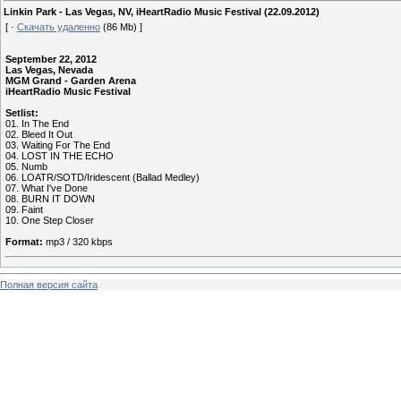
Linkin Park - Las Vegas, NV, iHeartRadio Music Festival (22.09.2012)
[ ·
Скачать удаленно
(86 Mb) ]
September 22, 2012
Las Vegas, Nevada
MGM Grand - Garden Arena
iHeartRadio Music Festival
Setlist:
01. In The End
02. Bleed It Out
03. Waiting For The End
04. LOST IN THE ECHO
05. Numb
06. LOATR/SOTD/Iridescent (Ballad Medley)
07. What I've Done
08. BURN IT DOWN
09. Faint
10. One Step Closer
Format:
mp3 / 320 kbps
Полная версия сайта