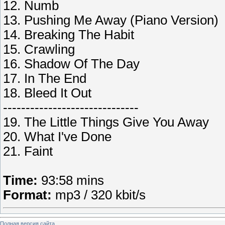
12. Numb
13. Pushing Me Away (Piano Version)
14. Breaking The Habit
15. Crawling
16. Shadow Of The Day
17. In The End
18. Bleed It Out
------------------------------
19. The Little Things Give You Away
20. What I've Done
21. Faint
Time:
93:58 mins
Format:
mp3 / 320 kbit/s
Полная версия сайта