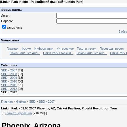
[
Linkin Park Inside - Российский фан-сайт Linkin Park
]
Форма входа
Логин:
Пароль:
запомнить
Забыл
Меню сайта
Главная
Форум
Информация
Интересное
Тексты песен
Переводы песен
Linkin Park Live Aud...
Linkin Park Live Aud...
Linkin Park Live Aud...
Linkin Park 
Categories
SBD - 2007
[49]
SBD - 2008
[57]
SBD - 2009
[13]
SBD - 2010
[30]
SBD - 2011
[51]
SBD - 2012
[25]
SBD - 2012
Главная
»
Файлы
»
SBD
»
SBD - 2007
Linkin Park - 01.08.2007 Phoenix, AZ, Cricket Pavilion, Projekt Revolution Tour
[ ·
Скачать удаленно
(216 Мб) ]
Phoenix, Arizona