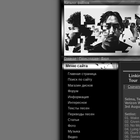
Каталог файлов
Главная
|
Регистрация
|
Вход
Меню сайта
Главная страница
Linki
Поиск по сайту
Tour
Магазин дисков
[ ·
Скачать
Форум
Информация
Selma, T
Интересное
Verizon 
3rd Augu
Тексты песен
Setlist:
Переводы песен
01. Wake
Статьи
02. Given
03. No Mo
Фото
04. Lying
Музыка
05. Don't 
06. Somew
Видео