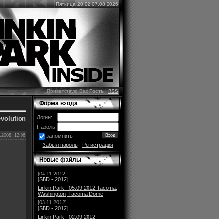
Пятница 20:02 07.08.2026
Приветствую Вас
Гость
|
RSS
Форма входа
Логин:
evolution
Пароль:
.2008, 12:06
запомнить
Забыл пароль
|
Регистрация
Новые файлы
[04.11.2012]
[
SBD - 2012
]
Linkin Park - 05.09.2012 Tacoma,
Washington, Tacoma Dome
[03.11.2012]
[
SBD - 2012
]
Linkin Park - 02.09.2012