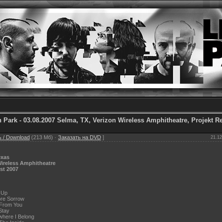
n Park - 03.08.2007 Selma, TX, Verizon Wireless Amphitheatre, Projekt R
 / Download
(213 Мб) ·
Заказать на DVD
]
21.12
exas
Wireless Amphitheatre
st 2007
 Up
re Sorrow
 From You
Stay
here I Belong