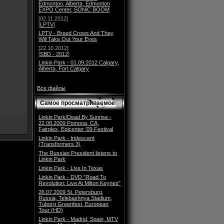
Edmonton, Alberta, Edmonton
EXPO Center, SONiC BOOM
[02.11.2012]
[
LPTV
]
LPTV - Breed Crows And They
Will Take Out Your Eyes
[22.10.2012]
[
SBD - 2012
]
Linkin Park - 01.09.2012 Calgary,
Alberta, Fort Calgary
Все файлы
Самое просматриваемое
Linkin Park/Dead By Sunrise -
22.08.2009 Pomona, CA,
Fairplex, Epicenter '09 Festival
Linkin Park - Iridescent
(Transformers 3)
The Russian President listens to
Linkin Park
Linkin Park - Live In Texas
Linkin Park - DVD "Road To
Revolution: Live At Milton Keynes"
26.07.2009 St. Petersburg,
Russia, Telebashnya Stadium,
Tuborg Greenfest, European
Tour (HD)
Linkin Park - Madrid, Spain, MTV