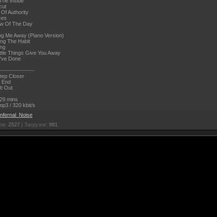
The Inside
cut
 Of Authority
ces
ow Of The Day
ng Me Away (Piano Version)
ing The Habit
ing
ittle Things Give You Away
I've Done
------------------
tep Closer
e End
It Out
29 mins
p3 / 320 kbit/s
Infernal_Noise
ов:
2527
| Загрузок:
981