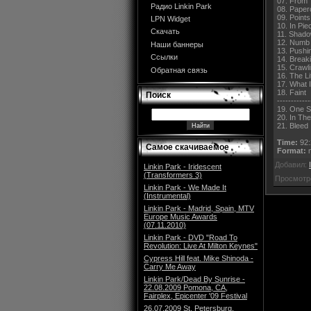
07. From 
Радио Linkin Park
08. Paper
09. Points
LPN Widget
10. In Pie
Скачать
11. Shad
12. Numb
Наши баннеры
13. Pushi
Ссылки
14. Break
15. Crawl
Обратная связь
16. The L
17. What 
18. Faint
Поиск
------------
19. One S
20. In Th
21. Bleed 
Time:
92:
Самое скачиваемое
Format:
m
Добавил:
Linkin Park - Iridescent
(Transformers 3)
Просмотр
Linkin Park - We Made It
(Instrumental)
Linkin Park - Madrid, Spain, MTV
Europe Music Awards
(07.11.2010)
Linkin Park - DVD "Road To
Revolution: Live At Milton Keynes"
Cypress Hill feat. Mike Shinoda -
Carry Me Away
Linkin Park/Dead By Sunrise -
22.08.2009 Pomona, CA,
Fairplex, Epicenter '09 Festival
26.07.2009 St. Petersburg,