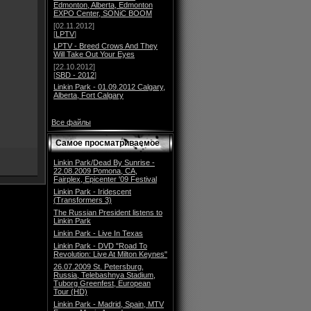
Edmonton, Alberta, Edmonton
EXPO Center, SONiC BOOM
[02.11.2012]
[
LPTV
]
LPTV - Breed Crows And They
Will Take Out Your Eyes
[22.10.2012]
[
SBD - 2012
]
Linkin Park - 01.09.2012 Calgary,
Alberta, Fort Calgary
Все файлы
Самое просматриваемое
Linkin Park/Dead By Sunrise -
22.08.2009 Pomona, CA,
Fairplex, Epicenter '09 Festival
Linkin Park - Iridescent
(Transformers 3)
The Russian President listens to
Linkin Park
Linkin Park - Live In Texas
Linkin Park - DVD "Road To
Revolution: Live At Milton Keynes"
26.07.2009 St. Petersburg,
Russia, Telebashnya Stadium,
Tuborg Greenfest, European
Tour (HD)
Linkin Park - Madrid, Spain, MTV