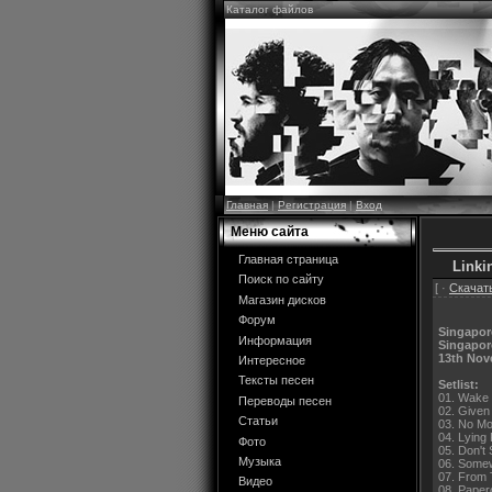
Каталог файлов
Главная
|
Регистрация
|
Вход
Меню сайта
Главная страница
Linki
Поиск по сайту
[ ·
Скачать
Магазин дисков
Форум
Singapor
Информация
Singapor
13th Nov
Интересное
Тексты песен
Setlist:
01. Wake
Переводы песен
02. Given
Статьи
03. No Mo
04. Lying
Фото
05. Don't 
Музыка
06. Somew
07. From 
Видео
08. Paper