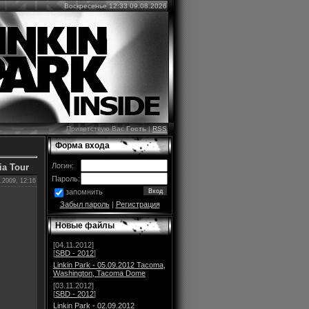
Воскресенье 12:33 09.08.2026
Приветствую Вас
Гость
|
RSS
Форма входа
Логин:
ia Tour
Пароль:
.2009, 12:16
запомнить
Забыл пароль
|
Регистрация
Новые файлы
[04.11.2012]
[
SBD - 2012
]
Linkin Park - 05.09.2012 Tacoma,
Washington, Tacoma Dome
[03.11.2012]
[
SBD - 2012
]
Linkin Park - 02.09.2012