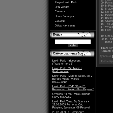
Радио Linkin Park
09. Points
10. In Pie
LPN Widget
11. Shad
Скачать
12. Numb
13. Pushi
Наши баннеры
14. Break
15. Crawl
Ссылки
16. The L
Обратная связь
17. What 
18. Faint
------------
Поиск
19. One S
20. In Th
21. Bleed 
Time:
88:
Format:
m
Самое скачиваемое
Добавил:
Linkin Park - Iridescent
Просмотр
(Transformers 3)
Linkin Park - We Made It
(Instrumental)
Linkin Park - Madrid, Spain, MTV
Europe Music Awards
(07.11.2010)
Linkin Park - DVD "Road To
Revolution: Live At Milton Keynes"
Cypress Hill feat. Mike Shinoda -
Carry Me Away
Linkin Park/Dead By Sunrise -
22.08.2009 Pomona, CA,
Fairplex, Epicenter '09 Festival
26.07.2009 St. Petersburg,