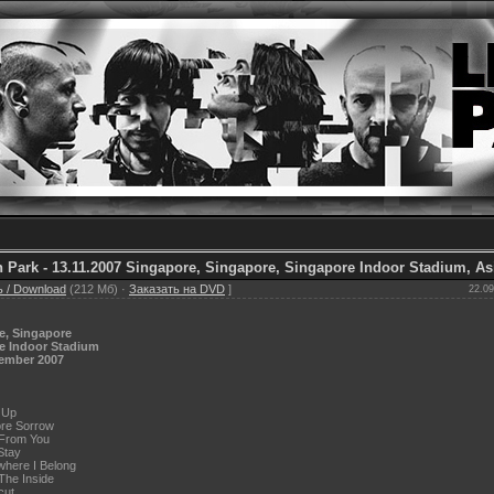
n Park - 13.11.2007 Singapore, Singapore, Singapore Indoor Stadium, As
 / Download
(212 Мб) ·
Заказать на DVD
]
22.09
e, Singapore
e Indoor Stadium
ember 2007
 Up
re Sorrow
 From You
Stay
here I Belong
The Inside
cut