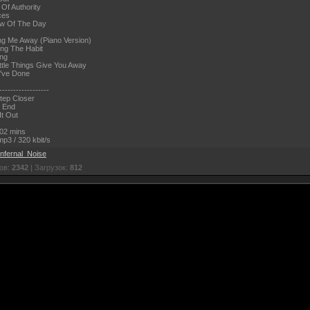
 Of Authority
ces
ow Of The Day
ng Me Away (Piano Version)
ing The Habit
ing
ittle Things Give You Away
I've Done
------------------
tep Closer
e End
It Out
02 mins
p3 / 320 kbit/s
Infernal_Noise
ов:
2342
| Загрузок:
812