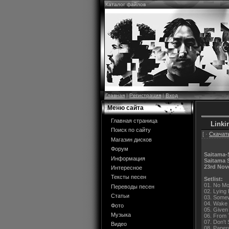
Каталог файлов
Главная
|
Регистрация
|
Вход
Меню сайта
Главная страница
Linki
Поиск по сайту
[ ·
Скачать
Магазин дисков
Форум
Saitama-
Информация
Saitama 
23rd Nov
Интересное
Тексты песен
Setlist:
01. No Mo
Переводы песен
02. Lying
Статьи
03. Somew
04. Wake
Фото
05. Given
Музыка
06. From 
07. Don't 
Видео
08. Paper