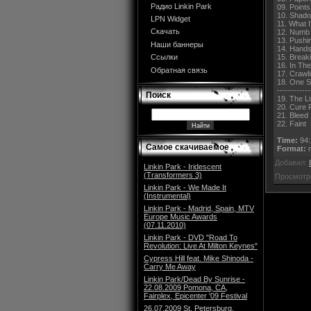
Радио Linkin Park
09. Points
10. Shad
LPN Widget
11. What 
Скачать
12. Numb
13. Pushi
Наши баннеры
14. Hands
15. Break
Ссылки
16. In Th
Обратная связь
17. Crawl
18. One S
------------
Поиск
19. The L
20. Cure 
21. Bleed 
22. Faint
Time:
94:
Самое скачиваемое
Format:
m
Добавил:
Linkin Park - Iridescent
(Transformers 3)
Просмотр
Linkin Park - We Made It
(Instrumental)
Linkin Park - Madrid, Spain, MTV
Europe Music Awards
(07.11.2010)
Linkin Park - DVD "Road To
Revolution: Live At Milton Keynes"
Cypress Hill feat. Mike Shinoda -
Carry Me Away
Linkin Park/Dead By Sunrise -
22.08.2009 Pomona, CA,
Fairplex, Epicenter '09 Festival
26.07.2009 St. Petersburg,