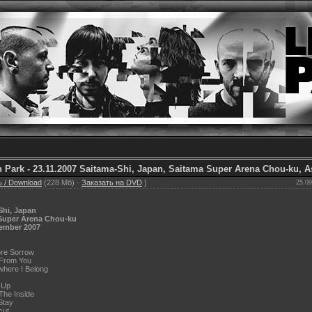
n Park - 23.11.2007 Saitama-Shi, Japan, Saitama Super Arena Chou-ku, A
 / Download
(228 Мб) ·
Заказать на DVD
]
25.09
Shi, Japan
Super Arena Chou-ku
ember 2007
re Sorrow
 From You
here I Belong
 Up
The Inside
Stay
cut