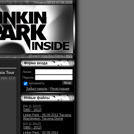
Пятница 00:21 07.08.2026
Приветствую Вас
Гость
|
RSS
Форма входа
Логин:
sia Tour
Пароль:
.2009, 12:17
запомнить
Забыл пароль
|
Регистрация
Новые файлы
[04.11.2012]
[
SBD - 2012
]
Linkin Park - 05.09.2012 Tacoma,
Washington, Tacoma Dome
[03.11.2012]
[
SBD - 2012
]
Linkin Park - 02.09.2012