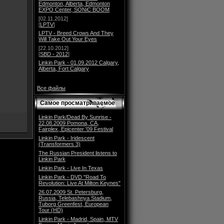
Edmonton, Alberta, Edmonton
EXPO Center, SONiC BOOM
[02.11.2012]
[
LPTV
]
LPTV - Breed Crows And They
Will Take Out Your Eyes
[22.10.2012]
[
SBD - 2012
]
Linkin Park - 01.09.2012 Calgary,
Alberta, Fort Calgary
Все файлы
Самое просматриваемое
Linkin Park/Dead By Sunrise -
22.08.2009 Pomona, CA,
Fairplex, Epicenter '09 Festival
Linkin Park - Iridescent
(Transformers 3)
The Russian President listens to
Linkin Park
Linkin Park - Live In Texas
Linkin Park - DVD "Road To
Revolution: Live At Milton Keynes"
26.07.2009 St. Petersburg,
Russia, Telebashnya Stadium,
Tuborg Greenfest, European
Tour (HD)
Linkin Park - Madrid, Spain, MTV