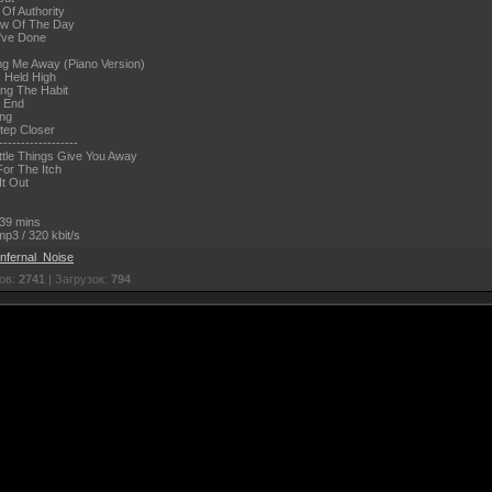
 Of Authority
ow Of The Day
I've Done
ng Me Away (Piano Version)
 Held High
ing The Habit
e End
ing
tep Closer
------------------
ittle Things Give You Away
For The Itch
It Out
39 mins
p3 / 320 kbit/s
Infernal_Noise
ов:
2741
| Загрузок:
794