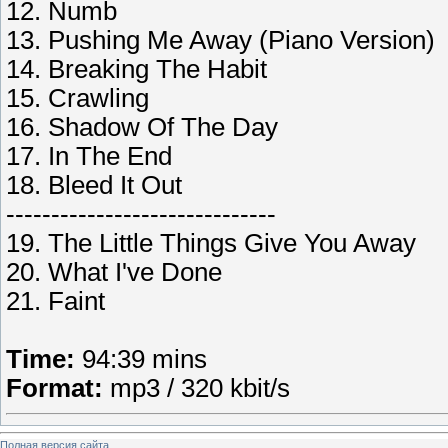
12. Numb
13. Pushing Me Away (Piano Version)
14. Breaking The Habit
15. Crawling
16. Shadow Of The Day
17. In The End
18. Bleed It Out
------------------------------
19. The Little Things Give You Away
20. What I've Done
21. Faint
Time:
94:39 mins
Format:
mp3 / 320 kbit/s
Полная версия сайта