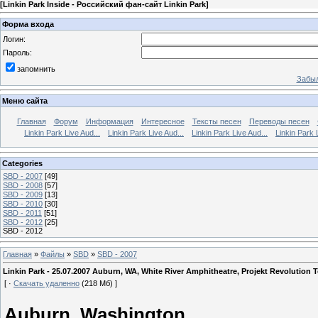
[
Linkin Park Inside - Российский фан-сайт Linkin Park
]
Форма входа
Логин:
Пароль:
запомнить
Забыл
Меню сайта
Главная
Форум
Информация
Интересное
Тексты песен
Переводы песен
Linkin Park Live Aud...
Linkin Park Live Aud...
Linkin Park Live Aud...
Linkin Park 
Categories
SBD - 2007
[49]
SBD - 2008
[57]
SBD - 2009
[13]
SBD - 2010
[30]
SBD - 2011
[51]
SBD - 2012
[25]
SBD - 2012
Главная
»
Файлы
»
SBD
»
SBD - 2007
Linkin Park - 25.07.2007 Auburn, WA, White River Amphitheatre, Projekt Revolution 
[ ·
Скачать удаленно
(218 Мб) ]
Auburn, Washington