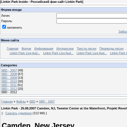
[
Linkin Park Inside - Российский фан-сайт Linkin Park
]
Форма входа
Логин:
Пароль:
запомнить
Забыл
Меню сайта
Главная
Форум
Информация
Интересное
Тексты песен
Переводы песен
Linkin Park Live Aud...
Linkin Park Live Aud...
Linkin Park Live Aud...
Linkin Park 
Categories
SBD - 2007
[49]
SBD - 2008
[57]
SBD - 2009
[13]
SBD - 2010
[30]
SBD - 2011
[51]
SBD - 2012
[25]
SBD - 2012
Главная
»
Файлы
»
SBD
»
SBD - 2007
Linkin Park - 25.08.2007 Camden, NJ, Tweeter Center at the Waterfront, Projekt Revo
[ ·
Скачать удаленно
(212 Мб) ]
Camden, New Jersey