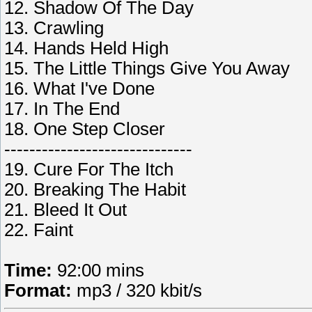
12. Shadow Of The Day
13. Crawling
14. Hands Held High
15. The Little Things Give You Away
16. What I've Done
17. In The End
18. One Step Closer
------------------------------
19. Cure For The Itch
20. Breaking The Habit
21. Bleed It Out
22. Faint
Time:
92:00 mins
Format:
mp3 / 320 kbit/s