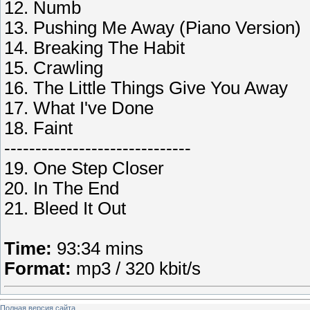
12. Numb
13. Pushing Me Away (Piano Version)
14. Breaking The Habit
15. Crawling
16. The Little Things Give You Away
17. What I've Done
18. Faint
------------------------------
19. One Step Closer
20. In The End
21. Bleed It Out
Time:
93:34 mins
Format:
mp3 / 320 kbit/s
Полная версия сайта