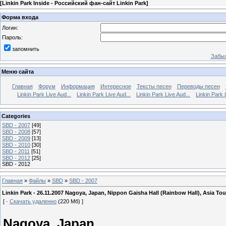
[
Linkin Park Inside - Российский фан-сайт Linkin Park
]
Форма входа
Логин:
Пароль:
запомнить
Забыл
Меню сайта
Главная
Форум
Информация
Интересное
Тексты песен
Переводы песен
Linkin Park Live Aud...
Linkin Park Live Aud...
Linkin Park Live Aud...
Linkin Park 
Categories
SBD - 2007
[49]
SBD - 2008
[57]
SBD - 2009
[13]
SBD - 2010
[30]
SBD - 2011
[51]
SBD - 2012
[25]
SBD - 2012
Главная
»
Файлы
»
SBD
»
SBD - 2007
Linkin Park - 26.11.2007 Nagoya, Japan, Nippon Gaisha Hall (Rainbow Hall), Asia Tou
[ ·
Скачать удаленно
(220 Мб) ]
Nagoya, Japan