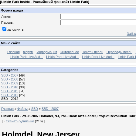
[
Linkin Park Inside - Российский фан-сайт Linkin Park
]
Форма входа
Логин:
Пароль:
запомнить
Забыл
Меню сайта
Главная
Форум
Информация
Интересное
Тексты песен
Переводы песен
Linkin Park Live Aud...
Linkin Park Live Aud...
Linkin Park Live Aud...
Linkin Park 
Categories
SBD - 2007
[49]
SBD - 2008
[57]
SBD - 2009
[13]
SBD - 2010
[30]
SBD - 2011
[51]
SBD - 2012
[25]
SBD - 2012
Главная
»
Файлы
»
SBD
»
SBD - 2007
Linkin Park - 29.08.2007 Holmdel, NJ, PNC Bank Arts Center, Projekt Revolution Tour
[ ·
Скачать удаленно
(216) ]
Holmdel, New Jersey