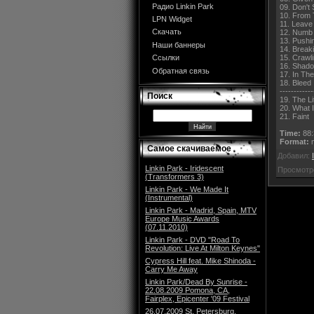
Радио Linkin Park
09. Don't 
10. From 
LPN Widget
11. Leave
Скачать
12. Numb
13. Pushi
Наши баннеры
14. Break
15. Crawl
Ссылки
16. Shad
Обратная связь
17. In Th
18. Bleed 
------------
Поиск
19. The L
20. What 
21. Faint
Time:
88:
Format:
m
Самое скачиваемое
Добавил:
Linkin Park - Iridescent
Просмотр
(Transformers 3)
Linkin Park - We Made It
(Instrumental)
Linkin Park - Madrid, Spain, MTV
Europe Music Awards
(07.11.2010)
Linkin Park - DVD "Road To
Revolution: Live At Milton Keynes"
Cypress Hill feat. Mike Shinoda -
Carry Me Away
Linkin Park/Dead By Sunrise -
22.08.2009 Pomona, CA,
Fairplex, Epicenter '09 Festival
26.07.2009 St. Petersburg,