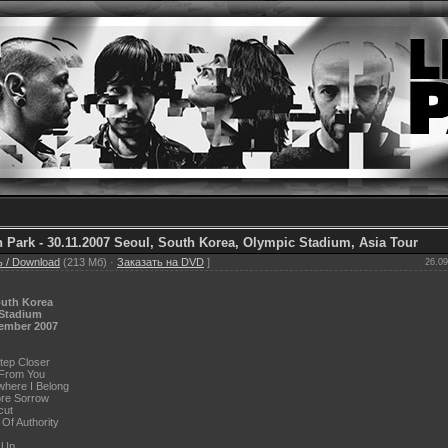
n Park - 30.11.2007 Seoul, South Korea, Olympic Stadium, Asia Tour
 / Download
(213 Мб) ·
Заказать на DVD
]
26.09
outh Korea
Stadium
ember 2007
tep Closer
 From You
here I Belong
re Sorrow
cut
 Of Authority
 Up