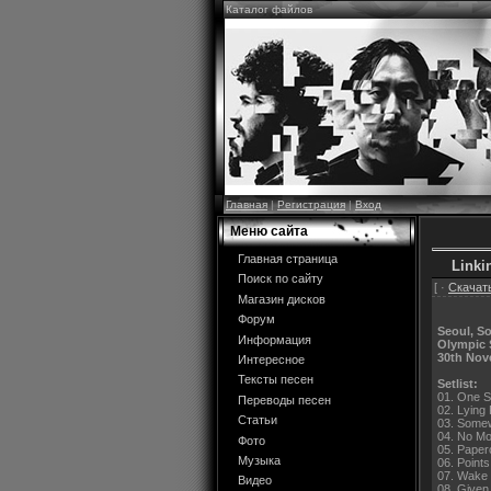
Каталог файлов
Главная
|
Регистрация
|
Вход
Меню сайта
Главная страница
Linki
Поиск по сайту
[ ·
Скачать
Магазин дисков
Форум
Seoul, S
Информация
Olympic 
30th Nov
Интересное
Тексты песен
Setlist:
01. One S
Переводы песен
02. Lying
Статьи
03. Somew
04. No Mo
Фото
05. Paper
Музыка
06. Points
07. Wake
Видео
08. Given