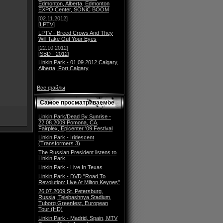
Edmonton, Alberta, Edmonton
EXPO Center, SONiC BOOM
[02.11.2012]
[
LPTV
]
LPTV - Breed Crows And They
Will Take Out Your Eyes
[22.10.2012]
[
SBD - 2012
]
Linkin Park - 01.09.2012 Calgary,
Alberta, Fort Calgary
Все файлы
Самое просматриваемое
Linkin Park/Dead By Sunrise -
22.08.2009 Pomona, CA,
Fairplex, Epicenter '09 Festival
Linkin Park - Iridescent
(Transformers 3)
The Russian President listens to
Linkin Park
Linkin Park - Live In Texas
Linkin Park - DVD "Road To
Revolution: Live At Milton Keynes"
26.07.2009 St. Petersburg,
Russia, Telebashnya Stadium,
Tuborg Greenfest, European
Tour (HD)
Linkin Park - Madrid, Spain, MTV