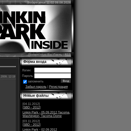
Воскресенье 11:02 09.08.2026
Приветствую Вас
Гость
|
RSS
Форма входа
Логин:
Пароль:
.2009, 12:19
запомнить
Забыл пароль
|
Регистрация
Новые файлы
[04.11.2012]
[
SBD - 2012
]
Linkin Park - 05.09.2012 Tacoma,
Washington, Tacoma Dome
[03.11.2012]
[
SBD - 2012
]
Linkin Park - 02.09.2012