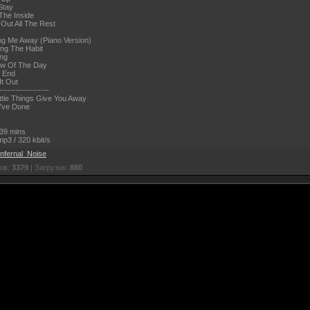
Stay
The Inside
 Out All The Rest
ng Me Away (Piano Version)
ing The Habit
ing
ow Of The Day
e End
It Out
------------------
ittle Things Give You Away
I've Done
39 mins
p3 / 320 kbit/s
Infernal_Noise
ов:
3379
| Загрузок:
880