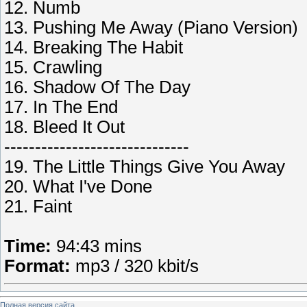
12. Numb
13. Pushing Me Away (Piano Version)
14. Breaking The Habit
15. Crawling
16. Shadow Of The Day
17. In The End
18. Bleed It Out
------------------------------
19. The Little Things Give You Away
20. What I've Done
21. Faint
Time:
94:43 mins
Format:
mp3 / 320 kbit/s
Полная версия сайта