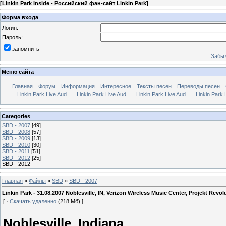
[
Linkin Park Inside - Российский фан-сайт Linkin Park
]
Форма входа
Логин:
Пароль:
запомнить
Забыл
Меню сайта
Главная
Форум
Информация
Интересное
Тексты песен
Переводы песен
Linkin Park Live Aud...
Linkin Park Live Aud...
Linkin Park Live Aud...
Linkin Park 
Categories
SBD - 2007
[49]
SBD - 2008
[57]
SBD - 2009
[13]
SBD - 2010
[30]
SBD - 2011
[51]
SBD - 2012
[25]
SBD - 2012
Главная
»
Файлы
»
SBD
»
SBD - 2007
Linkin Park - 31.08.2007 Noblesville, IN, Verizon Wireless Music Center, Projekt Revol
[ ·
Скачать удаленно
(218 Мб) ]
Noblesville, Indiana