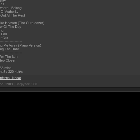
Stay
ces
here I Belong
 Of Authority
 Out All The Rest
Like Heaven (The Cure cover)
ow Of The Day
ing
e End
It Out
------------------
ng Me Away (Piano Version)
ing The Habit
------------------
For The Itch
tep Closer
58 mins
p3 / 320 kbit/s
Infernal_Noise
ов:
2903
| Загрузок:
900