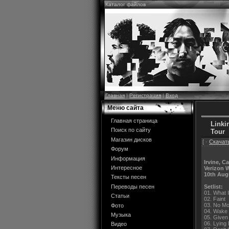
Каталог файлов
Главная
|
Регистрация
|
Вход
Меню сайта
Главная страница
Linki
Поиск по сайту
Tour
Магазин дисков
[ ·
Скачать
Форум
Информация
Irvine, Ca
Интересное
Verizon 
10th Aug
Тексты песен
Setlist:
Переводы песен
01. What 
Статьи
02. Faint
03. No Mo
Фото
04. Wake 
Музыка
05. Given
06. Lying
Видео