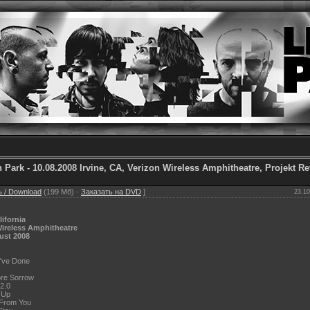
n Park - 10.08.2008 Irvine, CA, Verizon Wireless Amphitheatre, Projekt R
 / Download
(199 Мб) ·
Заказать на DVD
]
23.10
lifornia
Wireless Amphitheatre
ust 2008
I've Done
re Sorrow
2.0
 Up
 From You