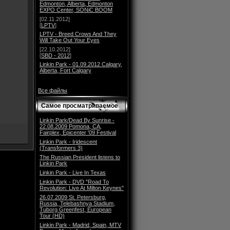
Edmonton, Alberta, Edmonton
EXPO Center, SONiC BOOM
[02.11.2012]
[
LPTV
]
LPTV - Breed Crows And They
Will Take Out Your Eyes
[22.10.2012]
[
SBD - 2012
]
Linkin Park - 01.09.2012 Calgary,
Alberta, Fort Calgary
Все файлы
Самое просматриваемое
Linkin Park/Dead By Sunrise -
22.08.2009 Pomona, CA,
Fairplex, Epicenter '09 Festival
Linkin Park - Iridescent
(Transformers 3)
The Russian President listens to
Linkin Park
Linkin Park - Live In Texas
Linkin Park - DVD "Road To
Revolution: Live At Milton Keynes"
26.07.2009 St. Petersburg,
Russia, Telebashnya Stadium,
Tuborg Greenfest, European
Tour (HD)
Linkin Park - Madrid, Spain, MTV