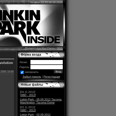
Четверг 12:55 06.08.2026
Приветствую Вас
Гость
|
RSS
Форма входа
Логин:
evolution
Пароль:
.2009, 14:49
запомнить
Забыл пароль
|
Регистрация
Новые файлы
[04.11.2012]
[
SBD - 2012
]
Linkin Park - 05.09.2012 Tacoma,
Washington, Tacoma Dome
[03.11.2012]
[
SBD - 2012
]
Linkin Park - 02.09.2012