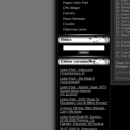
07. Don't 
Радио Linkin Park
08. In Pie
09. Somew
LPN Widget
10. Points
Скачать
11. Leave
12. Numb
Наши баннеры
13. Just 
Ссылки
14. Shad
15. Crawl
Обратная связь
16. In Th
17. Bleed 
------------
Поиск
18. Pushi
19. Break
------------
20. Cure 
21. One S
Самое скачиваемое
Time:
84:
Format:
m
Linkin Park - Iridescent
Добавил:
(Transformers 3)
Просмотр
Linkin Park - We Made It
(Instrumental)
Linkin Park - Madrid, Spain, MTV
Europe Music Awards
(07.11.2010)
Linkin Park - DVD "Road To
Revolution: Live At Milton Keynes"
Cypress Hill feat. Mike Shinoda -
Carry Me Away
Linkin Park/Dead By Sunrise -
22.08.2009 Pomona, CA,
Fairplex, Epicenter '09 Festival
26.07.2009 St. Petersburg,