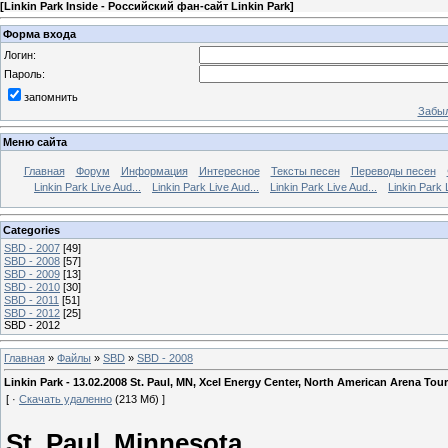
[
Linkin Park Inside - Российский фан-сайт Linkin Park
]
Форма входа
Логин:
Пароль:
запомнить
Забыл
Меню сайта
Главная
Форум
Информация
Интересное
Тексты песен
Переводы песен
Linkin Park Live Aud...
Linkin Park Live Aud...
Linkin Park Live Aud...
Linkin Park 
Categories
SBD - 2007
[49]
SBD - 2008
[57]
SBD - 2009
[13]
SBD - 2010
[30]
SBD - 2011
[51]
SBD - 2012
[25]
SBD - 2012
Главная
»
Файлы
»
SBD
»
SBD - 2008
Linkin Park - 13.02.2008 St. Paul, MN, Xcel Energy Center, North American Arena Tour
[ ·
Скачать удаленно
(213 Мб) ]
St. Paul, Minnesota