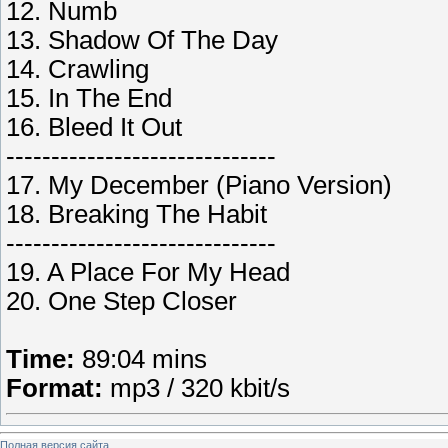
12. Numb
13. Shadow Of The Day
14. Crawling
15. In The End
16. Bleed It Out
------------------------------
17. My December (Piano Version)
18. Breaking The Habit
------------------------------
19. A Place For My Head
20. One Step Closer
Time:
89:04 mins
Format:
mp3 / 320 kbit/s
Полная версия сайта