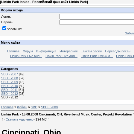
[
Linkin Park Inside - Российский фан-сайт Linkin Park
]
Форма входа
Логин:
Пароль:
запомнить
Забыл
Меню сайта
Главная
Форум
Информация
Интересное
Тексты песен
Переводы песен
Linkin Park Live Aud...
Linkin Park Live Aud...
Linkin Park Live Aud...
Linkin Park 
Categories
SBD - 2007
[49]
SBD - 2008
[57]
SBD - 2009
[13]
SBD - 2010
[30]
SBD - 2011
[51]
SBD - 2012
[25]
SBD - 2012
Главная
»
Файлы
»
SBD
»
SBD - 2008
Linkin Park - 15.08.2008 Cincinnati, OH, Riverbend Music Center, Projekt Revolution 
[ ·
Скачать удаленно
(194 Мб) ]
Cincinnati, Ohio