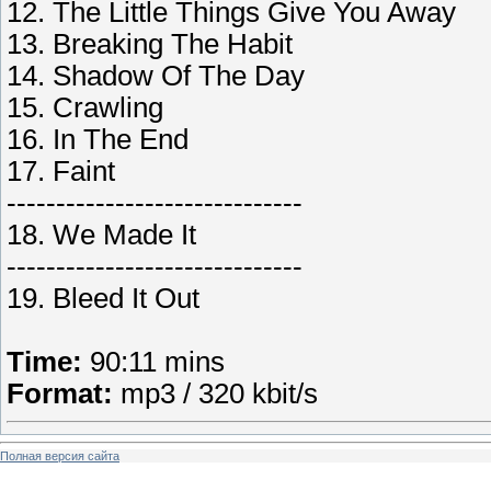
12. The Little Things Give You Away
13. Breaking The Habit
14. Shadow Of The Day
15. Crawling
16. In The End
17. Faint
------------------------------
18. We Made It
------------------------------
19. Bleed It Out
Time:
90:11 mins
Format:
mp3 / 320 kbit/s
Полная версия сайта