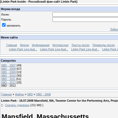
[
Linkin Park Inside - Российский фан-сайт Linkin Park
]
Форма входа
Логин:
Пароль:
запомнить
Забыл
Меню сайта
Главная
Форум
Информация
Интересное
Тексты песен
Переводы песен
Linkin Park Live Aud...
Linkin Park Live Aud...
Linkin Park Live Aud...
Linkin Park 
Categories
SBD - 2007
[49]
SBD - 2008
[57]
SBD - 2009
[13]
SBD - 2010
[30]
SBD - 2011
[51]
SBD - 2012
[25]
SBD - 2012
Главная
»
Файлы
»
SBD
»
SBD - 2008
Linkin Park - 16.07.2008 Mansfield, MA, Tweeter Center for the Performing Arts, Proj
[ ·
Скачать удаленно
(211 Мб) ]
Mansfield, Massachussetts