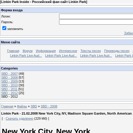
[
Linkin Park Inside - Российский фан-сайт Linkin Park
]
Форма входа
Логин:
Пароль:
запомнить
Забыл
Меню сайта
Главная
Форум
Информация
Интересное
Тексты песен
Переводы песен
Linkin Park Live Aud...
Linkin Park Live Aud...
Linkin Park Live Aud...
Linkin Park 
Categories
SBD - 2007
[49]
SBD - 2008
[57]
SBD - 2009
[13]
SBD - 2010
[30]
SBD - 2011
[51]
SBD - 2012
[25]
SBD - 2012
Главная
»
Файлы
»
SBD
»
SBD - 2008
Linkin Park - 21.02.2008 New York City, NY, Madison Square Garden, North American
[ ·
Скачать удаленно
(229 Мб) ]
New York City, New York