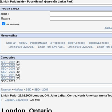
[
Linkin Park Inside - Российский фан-сайт Linkin Park
]
Форма входа
Логин:
Пароль:
запомнить
Забыл
Меню сайта
Главная
Форум
Информация
Интересное
Тексты песен
Переводы песен
Linkin Park Live Aud...
Linkin Park Live Aud...
Linkin Park Live Aud...
Linkin Park 
Categories
SBD - 2007
[49]
SBD - 2008
[57]
SBD - 2009
[13]
SBD - 2010
[30]
SBD - 2011
[51]
SBD - 2012
[25]
SBD - 2012
Главная
»
Файлы
»
SBD
»
SBD - 2008
Linkin Park - 23.02.2008 London, ON, John LaBatt Centre, North American Arena To
[ ·
Скачать удаленно
(226 Мб) ]
London, Ontario