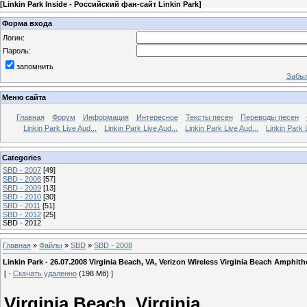
[
Linkin Park Inside - Российский фан-сайт Linkin Park
]
Форма входа
Логин:
Пароль:
запомнить
Забыл
Меню сайта
Главная
Форум
Информация
Интересное
Тексты песен
Переводы песен
Linkin Park Live Aud...
Linkin Park Live Aud...
Linkin Park Live Aud...
Linkin Park 
Categories
SBD - 2007
[49]
SBD - 2008
[57]
SBD - 2009
[13]
SBD - 2010
[30]
SBD - 2011
[51]
SBD - 2012
[25]
SBD - 2012
Главная
»
Файлы
»
SBD
»
SBD - 2008
Linkin Park - 26.07.2008 Virginia Beach, VA, Verizon Wireless Virginia Beach Amphithe
[ ·
Скачать удаленно
(198 Мб) ]
Virginia Beach, Virginia