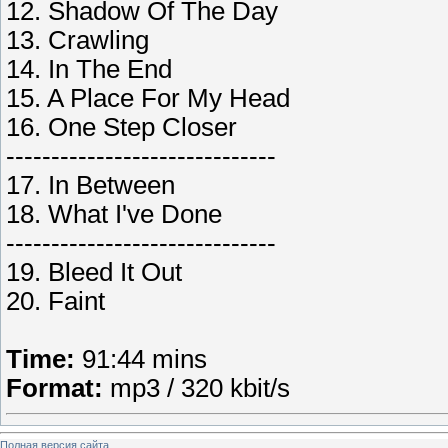
12. Shadow Of The Day
13. Crawling
14. In The End
15. A Place For My Head
16. One Step Closer
------------------------------
17. In Between
18. What I've Done
------------------------------
19. Bleed It Out
20. Faint
Time:
91:44 mins
Format:
mp3 / 320 kbit/s
Полная версия сайта