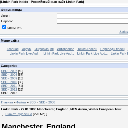
[
Linkin Park Inside - Российский фан-сайт Linkin Park
]
Форма входа
Логин:
Пароль:
запомнить
Забыл
Меню сайта
Главная
Форум
Информация
Интересное
Тексты песен
Переводы песен
Linkin Park Live Aud...
Linkin Park Live Aud...
Linkin Park Live Aud...
Linkin Park 
Categories
SBD - 2007
[49]
SBD - 2008
[57]
SBD - 2009
[13]
SBD - 2010
[30]
SBD - 2011
[51]
SBD - 2012
[25]
SBD - 2012
Главная
»
Файлы
»
SBD
»
SBD - 2008
Linkin Park - 27.01.2008 Manchester, England, MEN Arena, Winter European Tour
[ ·
Скачать удаленно
(220 Мб) ]
Manchester, England