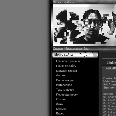
Каталог файлов
Главная
|
Регистрация
|
Вход
Меню сайта
Главная страница
Linki
Поиск по сайту
[ ·
Скачать
Магазин дисков
Форум
Osaka, J
Информация
Maishim
9th Augu
Интересное
Summer S
Тексты песен
Setlist:
Переводы песен
01. Sessi
Статьи
02. Given
03. From 
Фото
04. Somew
Музыка
05. No Mo
06. Lying
Видео
07. Points