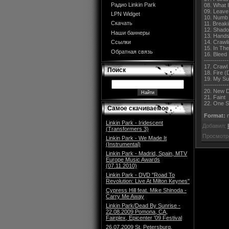
Радио Linkin Park
08. What 
09. Leave
LPN Widget
10. Numb
Скачать
11. Break
12. Shad
Наши баннеры
13. Hands
14. Crawl
Ссылки
15. In Th
Обратная связь
16. Bleed 
------------
17. Crawl
Поиск
18. Fire 
19. My Su
------------
20. New D
21. Faint
22. One S
Самое скачиваемое
Format:
m
Linkin Park - Iridescent
Добавил:
(Transformers 3)
Просмотр
Linkin Park - We Made It
(Instrumental)
Linkin Park - Madrid, Spain, MTV
Europe Music Awards
(07.11.2010)
Linkin Park - DVD "Road To
Revolution: Live At Milton Keynes"
Cypress Hill feat. Mike Shinoda -
Carry Me Away
Linkin Park/Dead By Sunrise -
22.08.2009 Pomona, CA,
Fairplex, Epicenter '09 Festival
26.07.2009 St. Petersburg,