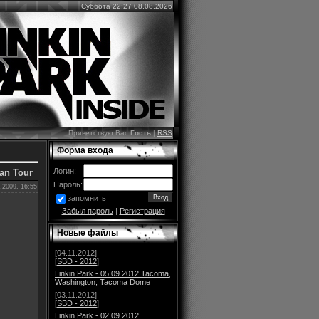
Суббота 22:27 08.08.2026
Приветствую Вас
Гость
|
RSS
Форма входа
Логин:
ian Tour
Пароль:
.2009, 16:55
запомнить
Забыл пароль
|
Регистрация
Новые файлы
[04.11.2012]
[
SBD - 2012
]
Linkin Park - 05.09.2012 Tacoma,
Washington, Tacoma Dome
[03.11.2012]
[
SBD - 2012
]
Linkin Park - 02.09.2012