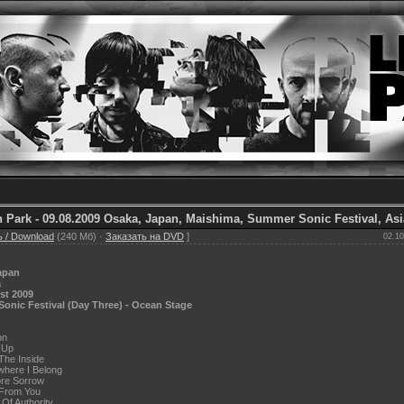
n Park - 09.08.2009 Osaka, Japan, Maishima, Summer Sonic Festival, As
 / Download
(240 Мб) ·
Заказать на DVD
]
02.10
apan
a
st 2009
onic Festival (Day Three) - Ocean Stage
on
 Up
The Inside
here I Belong
re Sorrow
 From You
 Of Authority