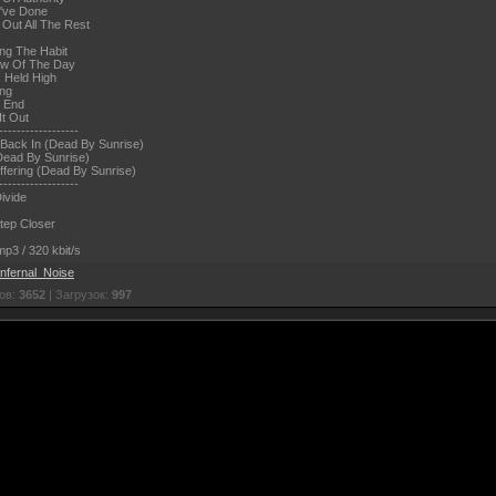
I've Done
 Out All The Rest
ing The Habit
ow Of The Day
 Held High
ing
e End
It Out
------------------
 Back In (Dead By Sunrise)
(Dead By Sunrise)
ffering (Dead By Sunrise)
------------------
ivide
tep Closer
p3 / 320 kbit/s
Infernal_Noise
ов:
3652
| Загрузок:
997