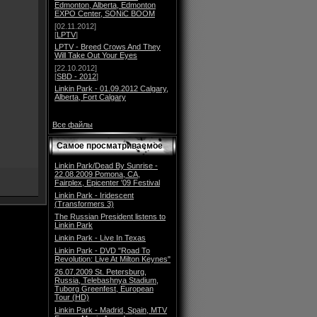
Edmonton, Alberta, Edmonton
EXPO Center, SONiC BOOM
[02.11.2012]
[
LPTV
]
LPTV - Breed Crows And They
Will Take Out Your Eyes
[22.10.2012]
[
SBD - 2012
]
Linkin Park - 01.09.2012 Calgary,
Alberta, Fort Calgary
Все файлы
Самое просматриваемое
Linkin Park/Dead By Sunrise -
22.08.2009 Pomona, CA,
Fairplex, Epicenter '09 Festival
Linkin Park - Iridescent
(Transformers 3)
The Russian President listens to
Linkin Park
Linkin Park - Live In Texas
Linkin Park - DVD "Road To
Revolution: Live At Milton Keynes"
26.07.2009 St. Petersburg,
Russia, Telebashnya Stadium,
Tuborg Greenfest, European
Tour (HD)
Linkin Park - Madrid, Spain, MTV