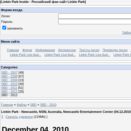
[
Linkin Park Inside - Российский фан-сайт Linkin Park
]
Форма входа
Логин:
Пароль:
запомнить
Забыл
Меню сайта
Главная
Форум
Информация
Интересное
Тексты песен
Переводы песен
Linkin Park Live Aud...
Linkin Park Live Aud...
Linkin Park Live Aud...
Linkin Park 
Categories
SBD - 2007
[49]
SBD - 2008
[57]
SBD - 2009
[13]
SBD - 2010
[30]
SBD - 2011
[51]
SBD - 2012
[25]
SBD - 2012
Главная
»
Файлы
»
SBD
»
SBD - 2010
Linkin Park - Newcastle, NSW, Australia, Newcastle Entertainment Center (04.12.2010
[ ·
Скачать удаленно
(219Mb) ]
December 04, 2010